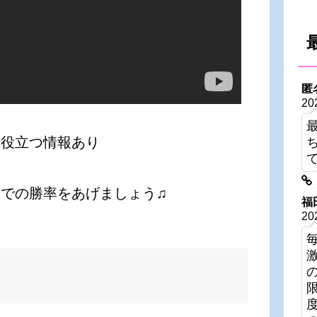
匿
20
に役立つ情報あり
での勝率をあげましょう♫
福
20