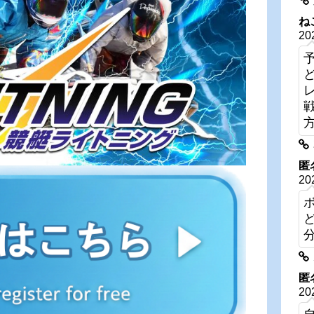
ね
20
匿
20
匿
20