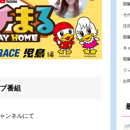
競
そ
注
競
キ
競艇
リ
お
イブ番組
チャンネルにて