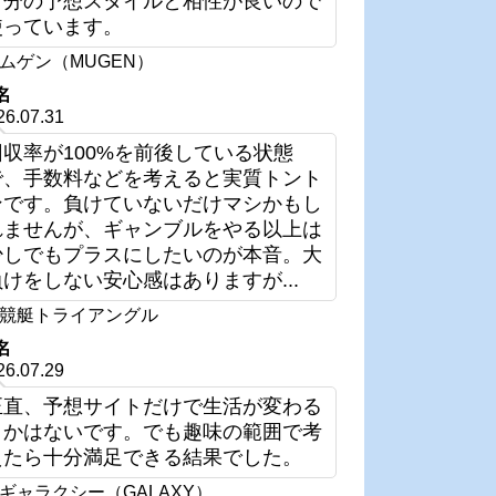
自分の予想スタイルと相性が良いので
使っています。
ムゲン（MUGEN）
名
26.07.31
回収率が100%を前後している状態
で、手数料などを考えると実質トント
ンです。負けていないだけマシかもし
れませんが、ギャンブルをやる以上は
少しでもプラスにしたいのが本音。大
負けをしない安心感はありますが...
競艇トライアングル
名
26.07.29
正直、予想サイトだけで生活が変わる
とかはないです。でも趣味の範囲で考
えたら十分満足できる結果でした。
ギャラクシー（GALAXY）