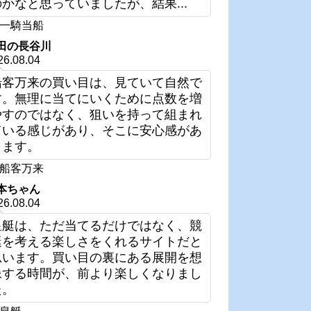
のかなと思っていましたが、結果...
一騎当船
田の長谷川
26.08.04
船客万来の買い目は、見ていて自然で
す。無理に当てにいくために点数を増
やすのではなく、狙いを持って組まれ
ている感じがあり、そこに安心感があ
ります。
船客万来
本ちゃん
26.08.04
皇艇は、ただ当てるだけではなく、競
艇を考える楽しさをくれるサイトだと
思います。買い目の裏にある展開を想
像する時間が、前より楽しくなりまし
た。