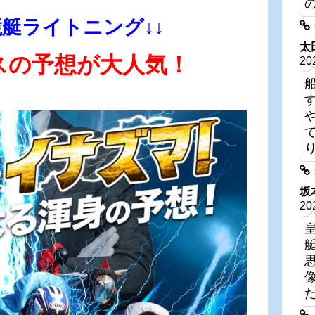
競艇ライトニング↓↓
太
スの予想が大人気！
20
坂
20