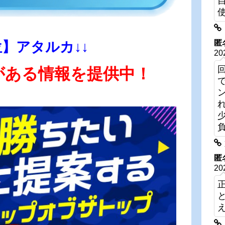
匿
位】アタルカ↓↓
20
がある情報を提供中！
匿
20