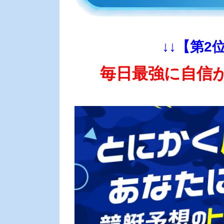
↓↓【第2
毎日最強に自信