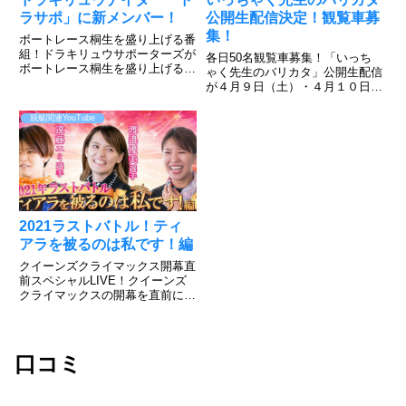
ラサポ」に新メンバー！
公開生配信決定！観覧車募
集！
ボートレース桐生を盛り上げる番
組！ドラキリュウサポーターズが
各日50名観覧車募集！「いっち
ボートレース桐生を盛り上げる番
ゃく先生のバリカタ」公開生配信
組「ドラサポ」知っていますか？
が４月９日（土）・４月１０日
ボートレース桐生で勝負している
（日）に実施決定！公開生配信へ
方は、開催時に一緒に見ると桐生
各日５０名様をご招待致します！
競艇関連YouTube
に詳しいメンバーの予想などを確
皆様のご応募、お待ちしておりま
認しながら勝負できますよ。令
す！※応募はお一人様、各日1回
和...
限りとさせていただきます。※ボ
ー...
2021ラストバトル！ティ
アラを被るのは私です！編
クイーンズクライマックス開幕直
前スペシャルLIVE！クイーンズ
クライマックスの開幕を直前に控
えた出場レーサーをリモートでつ
なぐ「開幕直前スペシャル
LIVE！～2021年ラストバトル！
ティアラを被るのは私です！編
口コミ
～」を生配信！2021年女子レ...