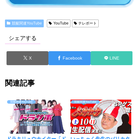
競艇関連YouTube
YouTube
テレボート
シェアする
X
Facebook
LINE
関連記事
競艇関連YouTube
競艇関連YouTube
ドラキリュウナイター「ド
いっちゃく先生のバリカタ