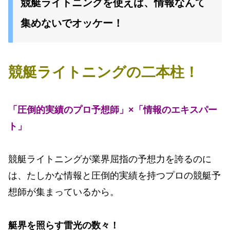
競艇ライトニングを使えば、情報なんて
集めないでオッケー！
競艇ライトニングの二本柱！
「圧倒的実績のプロ予想師」×「情報のエキスパー
ト」
競艇ライトニングが業界屈指の予想力を誇るのに
は、たしかな情報と圧倒的実績を持つプロの競艇予
想師が集まっているから。
艇界を照らす雷光の数々！