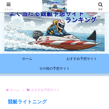
メニュー
検索
ホーム
おすすめ予想サイト
その他の予想サイト
ホーム
おすすめ予想サイト
競艇ライトニング