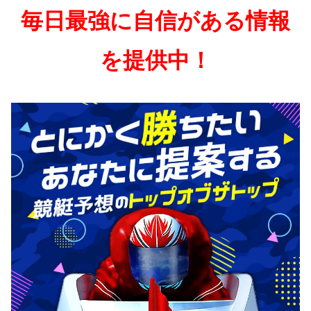
毎日最強に自信がある情報
を提供中！