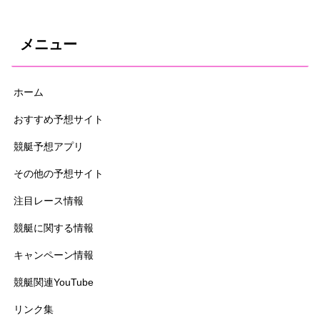
メニュー
ホーム
おすすめ予想サイト
競艇予想アプリ
その他の予想サイト
注目レース情報
競艇に関する情報
キャンペーン情報
競艇関連YouTube
リンク集