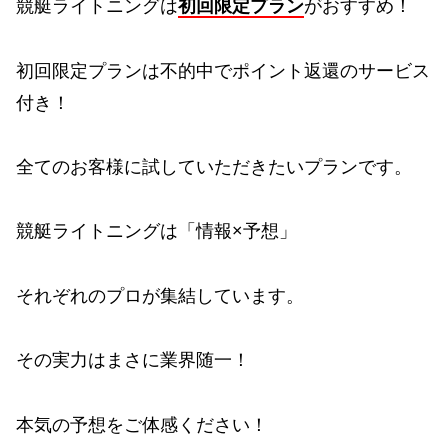
競艇ライトニングは
初回限定プラン
がおすすめ！
初回限定プランは不的中でポイント返還のサービス
付き！
全てのお客様に試していただきたいプランです。
競艇ライトニングは「情報×予想」
それぞれのプロが集結しています。
その実力はまさに業界随一！
本気の予想をご体感ください！