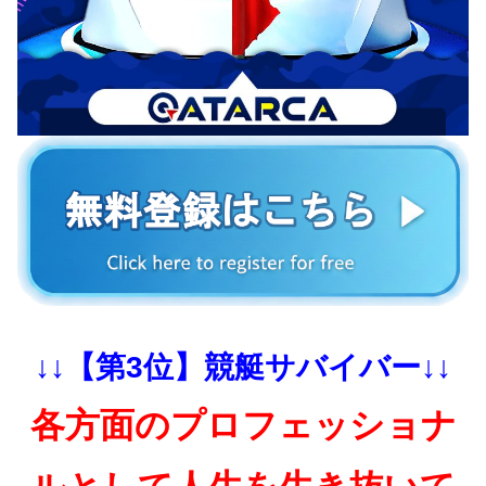
↓↓【第3位】競艇サバイバー↓↓
各方面のプロフェッショナ