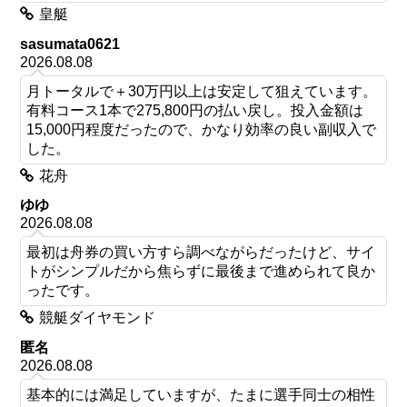
皇艇
sasumata0621
2026.08.08
月トータルで＋30万円以上は安定して狙えています。
有料コース1本で275,800円の払い戻し。投入金額は
15,000円程度だったので、かなり効率の良い副収入で
した。
花舟
ゆゆ
2026.08.08
最初は舟券の買い方すら調べながらだったけど、サイ
トがシンプルだから焦らずに最後まで進められて良か
ったです。
競艇ダイヤモンド
匿名
2026.08.08
基本的には満足していますが、たまに選手同士の相性