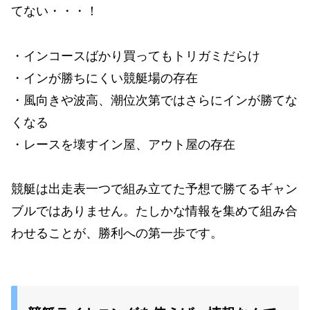
てない・・・！
・インコースばかり買ってもトリガミだらけ
・インが勝ちにくい競艇場の存在
・風向きや波高、潮位次第ではさらにインが勝てな
くなる
・レースを壊すイン屋、アウト屋の存在
競艇は出走表一つで組み立てた予想で勝てるギャン
ブルではありません。たしかな情報を集めて組み合
わせることが、勝利への第一歩です。