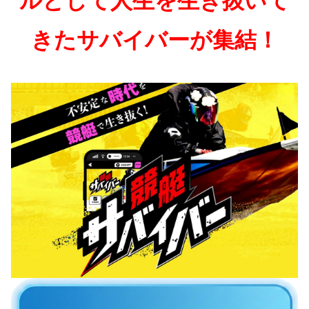
ルとして人生を生き抜いて
きたサバイバーが集結！