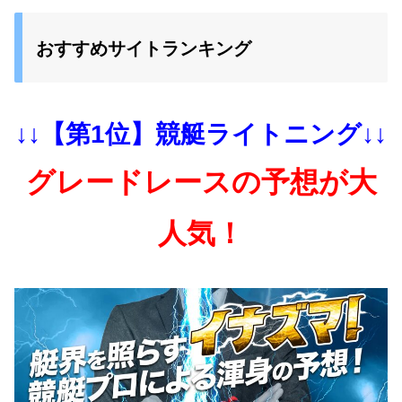
おすすめサイトランキング
↓↓【第1位】競艇ライトニング↓↓
グレードレースの予想が大
人気！