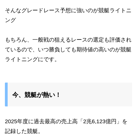
そんなグレードレース予想に強いのが競艇ライトニ
ング
もちろん、一般戦の狙えるレースの選定も評価され
ているので、いつ勝負しても期待値の高いのが競艇
ライトニングにです。
今、競艇が熱い！
2025年度に過去最高の売上高「2兆6,123億円」を
記録した競艇。