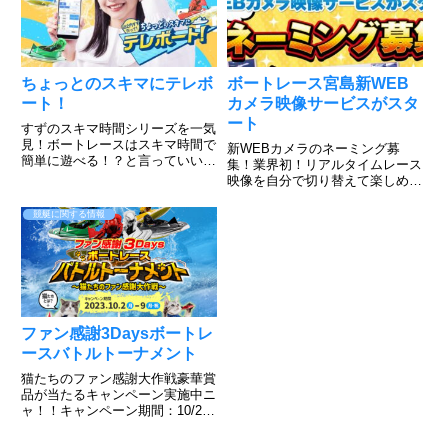
ちょっとのスキマにテレボ
ボートレース宮島新WEB
ート！
カメラ映像サービスがスタ
ート
すずのスキマ時間シリーズを一気
見！ボートレースはスキマ時間で
新WEBカメラのネーミング募
簡単に遊べる！？と言っていいの
集！業界初！リアルタイムレース
か、出来るんです。そんな山之内
映像を自分で切り替えて楽しめ
すずだってやってるテレボート動
る。このような感じ！すでにボー
画をご覧下さい。簡単に登録でき
トレース宮島のHPで実施されて
競艇に関する情報
て、好きな色を選んで勝負できる
いますのでご覧ください。すご
のがボートレース！だが、そん
い！普段見れないアングルからの
な...
レースが見れますね。上手くいけ
ば、今...
ファン感謝3Daysボートレ
ースバトルトーナメント
猫たちのファン感謝大作戦豪華賞
品が当たるキャンペーン実施中ニ
ャ！！キャンペーン期間：10/2～
10/9その場で当たる！ニャンキュ
ーミッションキャンペーンXから