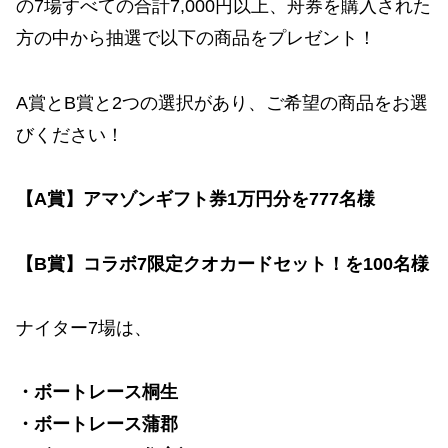
の7場すべての合計7,000円以上、舟券を購入された
方の中から抽選で以下の商品をプレゼント！
A賞とB賞と2つの選択があり、ご希望の商品をお選
びください！
【A賞】アマゾンギフト券1万円分を777名様
【B賞】コラボ7限定クオカードセット！を100名様
ナイター7場は、
・ボートレース桐生
・ボートレース蒲郡