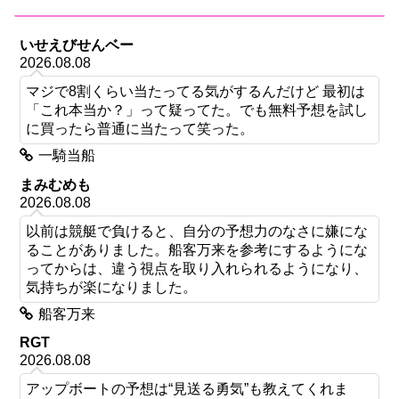
いせえびせんベー
2026.08.08
マジで8割くらい当たってる気がするんだけど 最初は
「これ本当か？」って疑ってた。でも無料予想を試し
に買ったら普通に当たって笑った。
一騎当船
まみむめも
2026.08.08
以前は競艇で負けると、自分の予想力のなさに嫌にな
ることがありました。船客万来を参考にするようにな
ってからは、違う視点を取り入れられるようになり、
気持ちが楽になりました。
船客万来
RGT
2026.08.08
アップボートの予想は“見送る勇気”も教えてくれま