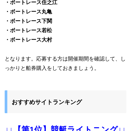
・ボートレース住之江
・ボートレース丸亀
・ボートレース下関
・ボートレース若松
・ボートレース大村
となります。応募する方は開催期間を確認して、し
っかりと船券購入をしておきましょう。
おすすめサイトランキング
↓↓【第1位】競艇ライトニング↓↓