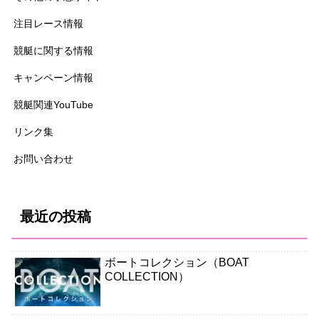
注目レース情報
競艇に関する情報
キャンペーン情報
競艇関連YouTube
リンク集
お問い合わせ
最近の投稿
ボートコレクション（BOAT
COLLECTION）