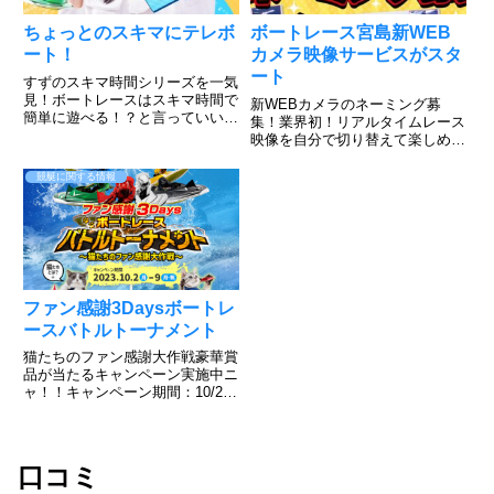
ちょっとのスキマにテレボ
ボートレース宮島新WEB
ート！
カメラ映像サービスがスタ
ート
すずのスキマ時間シリーズを一気
見！ボートレースはスキマ時間で
新WEBカメラのネーミング募
簡単に遊べる！？と言っていいの
集！業界初！リアルタイムレース
か、出来るんです。そんな山之内
映像を自分で切り替えて楽しめ
すずだってやってるテレボート動
る。このような感じ！すでにボー
画をご覧下さい。簡単に登録でき
トレース宮島のHPで実施されて
競艇に関する情報
て、好きな色を選んで勝負できる
いますのでご覧ください。すご
のがボートレース！だが、そん
い！普段見れないアングルからの
な...
レースが見れますね。上手くいけ
ば、今...
ファン感謝3Daysボートレ
ースバトルトーナメント
猫たちのファン感謝大作戦豪華賞
品が当たるキャンペーン実施中ニ
ャ！！キャンペーン期間：10/2～
10/9その場で当たる！ニャンキュ
ーミッションキャンペーンXから
応募可能で毎日チャレンジでき
る！キャンペーン投稿をリポスト
口コミ
するだけInstagra...