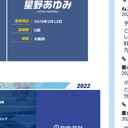
ね
20
匿
20
匿
20