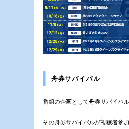
舟券サバイバル
番組の企画として舟券サバイバ
その舟券サバイバルが視聴者参