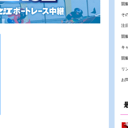
競
そ
注
競
キ
競艇
リ
お