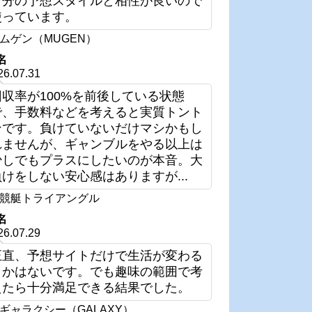
自分の予想スタイルと相性が良いので
使っています。
ムゲン（MUGEN）
名
26.07.31
回収率が100%を前後している状態
で、手数料などを考えると実質トント
ンです。負けていないだけマシかもし
れませんが、ギャンブルをやる以上は
少しでもプラスにしたいのが本音。大
負けをしない安心感はありますが...
競艇トライアングル
名
26.07.29
正直、予想サイトだけで生活が変わる
とかはないです。でも趣味の範囲で考
えたら十分満足できる結果でした。
ギャラクシー（GALAXY）