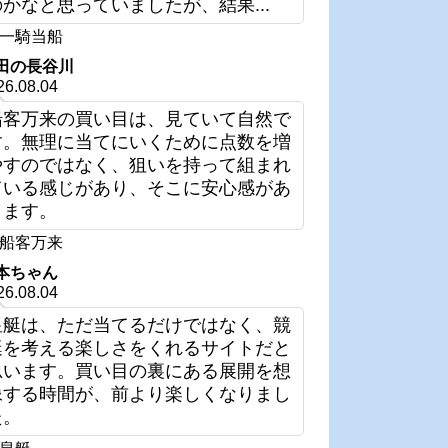
のかなと思っていましたが、結果...
一騎当船
田の長谷川
26.08.04
船客万来の買い目は、見ていて自然で
す。無理に当てにいくために点数を増
やすのではなく、狙いを持って組まれ
ている感じがあり、そこに安心感があ
ります。
船客万来
本ちゃん
26.08.04
皇艇は、ただ当てるだけではなく、競
艇を考える楽しさをくれるサイトだと
思います。買い目の裏にある展開を想
像する時間が、前より楽しくなりまし
た。