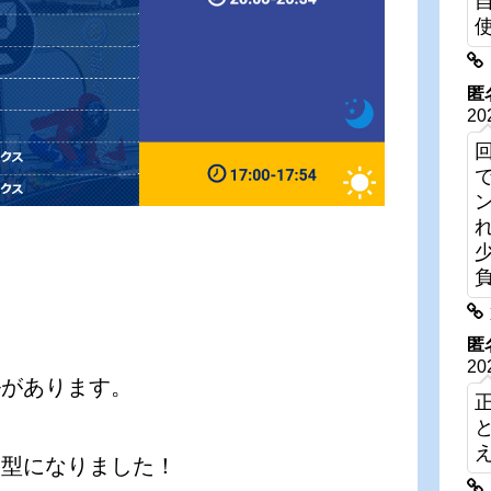
匿
20
匿
20
ルがあります。
加型になりました！