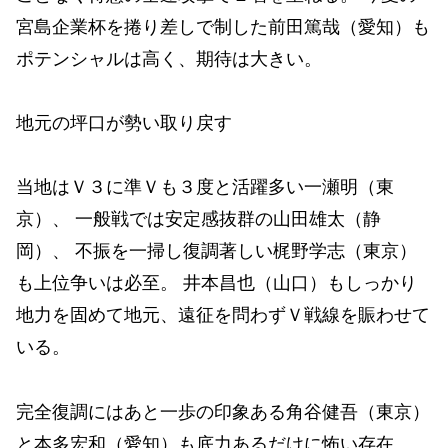
宮島企業杯を捲り差しで制した前田篤哉（愛知）も
ポテンシャルは高く、期待は大きい。
地元の坪口が勢い取り戻す
当地はＶ３に準Ｖも３度と活躍多い一瀬明（東
京）、 一般戦では安定感抜群の山田雄太（静
岡）、 不振を一掃し復調著しい梶野学志（東京）
も上位争いは必至。 井本昌也（山口）もしっかり
地力を固めて地元、遠征を問わずＶ戦線を賑わせて
いる。
完全復調にはあと一歩の印象ある角谷健吾（東京）
と本多宏和（愛知）も底力あるだけに怖い存在。