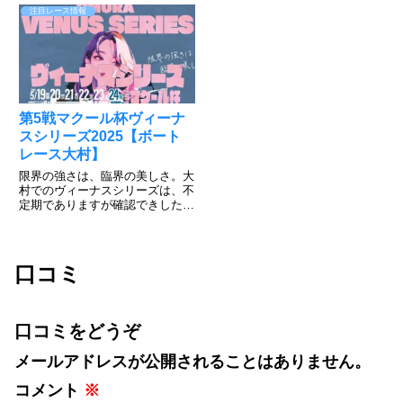
第52回ボートレースオールスタ
藤のキャリア勢も負けてはいられ
注目レース情報
ー」が開催される。ファン投票で
ない。遠征勢も吉川、中島の両グ
選ばれた選手など52人が丸亀ナ
ランプリ覇者など強敵が集結。3
イターに集結。ファンの思い...
月若松ボートレースクラシック
で...
第5戦マクール杯ヴィーナ
スシリーズ2025【ボート
レース大村】
限界の強さは、臨界の美しさ。大
村でのヴィーナスシリーズは、不
定期でありますが確認できしたい
情報公開しています。大村恒例の
優勝者予想投票がありますので、
応援の気持ちを込めて投票しまし
ょう。投票すれば、50名様にク
口コミ
オカードと大村マイルが20ポイ...
口コミをどうぞ
メールアドレスが公開されることはありません。
コメント
※