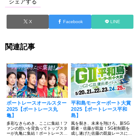
シェアする
X
Facebook
LINE
関連記事
注目レース情報
注目レース情報
ボートレースオールスター
平和島モーターボート大賞
2025【ボートレース丸
2025【ボートレース平和
亀】
島】
多彩なきらめき、ここに集結！フ
風を裂き、未来を翔けろ。新SG
ァンの想いを背負ってトップスタ
覇者・佐藤が凱旋！SG初制覇を
ーが丸亀に集結！ボートレース丸
成し遂げた佐藤の凱旋レースに注
亀で5月27日～6月1日まで「SG
目が集まるが、濱野谷、石渡、齊