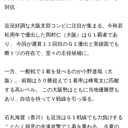
対抗
近況好調な大阪支部コンビに注目が集まる。今秋若
松周年で優出した岡村仁（大阪）はＧ１覇者であ
り、 今回が通算１１回目のＧ１優出と実績面でも
断トツの存在で、堂々の主役候補に。
一方、一般戦で１着を並べるのが小野達哉（大
阪）。 前期は５０勝超えで１着率は峰竜太に匹敵
する高レベル。 この大阪勢はともに当地優勝歴も
あり、自信を持ってＶ戦線を引っ張る。
石丸海渡（香川）も近況はＧ１戦線でも力負けする
ことなく得意の全速攻撃で１着を重ねる。 今夏の