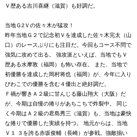
Ｖ歴ある吉川喜継（滋賀）も好調だ。
当地Ｇ2Ｖの佐々木が猛攻！
昨年当地Ｇ２で記念初Ｖを達成した佐々木完太（山
口）のレースぶりにも注目だ。今回もコース不問で
強気に攻めて出る。 強攻派といえば、当地でもＶ
歴ある水摩敦（福岡）も怖い存在。 また、当地で
初優勝を達成した岡村将也（福岡）が、今年に入り
びわこでの優勝を含む４優出と絶好調だ。
Ｆ禍が響きＡ２級に甘んじる藤山翔大（大阪）だ
が、今期は自慢の捲りがあちこちで炸裂中。 同じ
く今期はＡ２級の君島秀三（滋賀）も、当地は豪快
な捲りで優勝した実績を持つ。 地元からは、当地
Ｖ１ ３を誇る赤坂俊輔（長崎）が参戦。強敵揃い