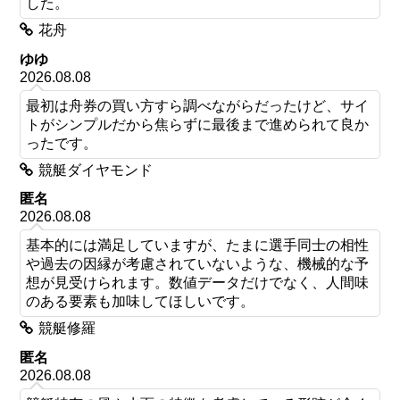
した。
花舟
ゆゆ
2026.08.08
最初は舟券の買い方すら調べながらだったけど、サイ
トがシンプルだから焦らずに最後まで進められて良か
ったです。
競艇ダイヤモンド
匿名
2026.08.08
基本的には満足していますが、たまに選手同士の相性
や過去の因縁が考慮されていないような、機械的な予
想が見受けられます。数値データだけでなく、人間味
のある要素も加味してほしいです。
競艇修羅
匿名
2026.08.08