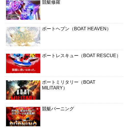
競艇修羅
ボートヘブン（BOAT HEAVEN）
ボートレスキュー（BOAT RESCUE）
ボートミリタリー（BOAT
MILITARY）
競艇バーニング