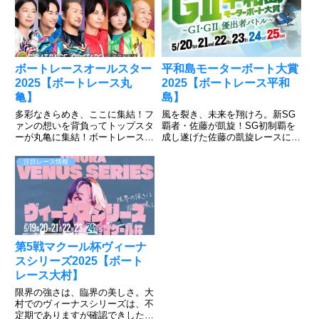
ボートレースオールスター
平和島モーターボート大賞
2025【ボートレース丸
2025【ボートレース平和
亀】
島】
多彩なきらめき、ここに集結！フ
風を裂き、未来を翔けろ。新SG
ァンの想いを背負ってトップスタ
覇者・佐藤が凱旋！SG初制覇を
ーが丸亀に集結！ボートレース丸
成し遂げた佐藤の凱旋レースに注
亀で5月27日～6月1日まで「SG
目が集まるが、濱野谷、石渡、齊
第52回ボートレースオールスタ
藤のキャリア勢も負けてはいられ
注目レース情報
ー」が開催される。ファン投票で
ない。遠征勢も吉川、中島の両グ
選ばれた選手など52人が丸亀ナ
ランプリ覇者など強敵が集結。3
イターに集結。ファンの思い...
月若松ボートレースクラシック
で...
第5戦マクール杯ヴィーナ
スシリーズ2025【ボート
レース大村】
限界の強さは、臨界の美しさ。大
村でのヴィーナスシリーズは、不
定期でありますが確認できしたい