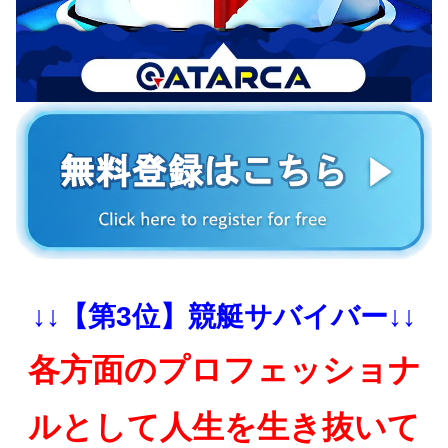
↓↓【第3位】競艇サバイバー↓↓
各方面のプロフェッショナ
ルとして人生を生き抜いて