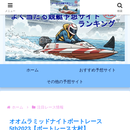
メニュー
検索
ホーム
おすすめ予想サイト
その他の予想サイト
ホーム
注目レース情報
オオムラミッドナイトボートレース
5th2023【ボートレース大村】