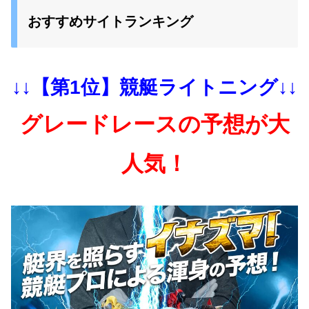
おすすめサイトランキング
↓↓【第1位】競艇ライトニング↓↓
グレードレースの予想が大
人気！