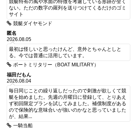
競艇特有の風や水面の特徴を考慮している形跡が全く
ない。ただの数字の羅列を送りつけてくるだけのゴミ
サイト
競艇ダイヤモンド
匿名
2026.08.05
最初は怪しいと思ったけんど、意外とちゃんとしと
る。今では普通に活用しています。
ボートミリタリー（BOAT MILITARY）
福田だもん
2026.08.04
毎日同じことの繰り返しだったので刺激が欲しくて競
艇を始めました。先週の月曜日に登録して、とりあえ
ず初回限定プランを試してみました。補償制度がある
ので保険的な意味合いが強いのかなと思っていました
が、結果...
一騎当船