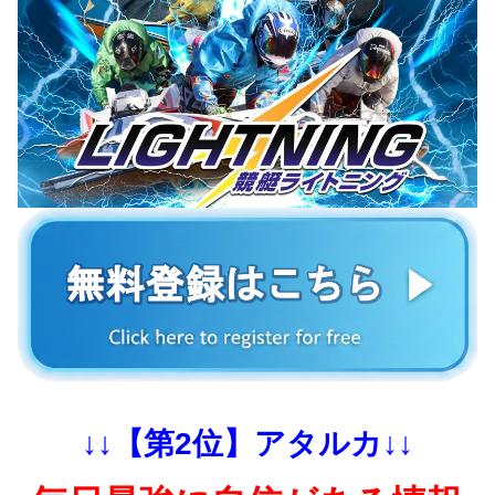
↓↓【第2位】アタルカ↓↓