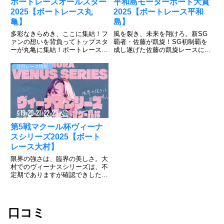
ボートレースオールスター
平和島モーターボート大賞
2025【ボートレース丸
2025【ボートレース平和
亀】
島】
多彩なきらめき、ここに集結！フ
風を裂き、未来を翔けろ。新SG
ァンの想いを背負ってトップスタ
覇者・佐藤が凱旋！SG初制覇を
ーが丸亀に集結！ボートレース丸
成し遂げた佐藤の凱旋レースに注
亀で5月27日～6月1日まで「SG
目が集まるが、濱野谷、石渡、齊
第52回ボートレースオールスタ
藤のキャリア勢も負けてはいられ
注目レース情報
ー」が開催される。ファン投票で
ない。遠征勢も吉川、中島の両グ
選ばれた選手など52人が丸亀ナ
ランプリ覇者など強敵が集結。3
イターに集結。ファンの思い...
月若松ボートレースクラシック
で...
第5戦マクール杯ヴィーナ
スシリーズ2025【ボート
レース大村】
限界の強さは、臨界の美しさ。大
村でのヴィーナスシリーズは、不
定期でありますが確認できしたい
情報公開しています。大村恒例の
優勝者予想投票がありますので、
応援の気持ちを込めて投票しまし
ょう。投票すれば、50名様にク
口コミ
オカードと大村マイルが20ポイ...