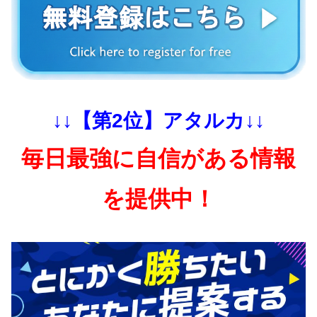
↓↓【第2位】アタルカ↓↓
毎日最強に自信がある情報
を提供中！