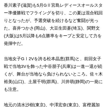
香川素子(滋賀)も5月GⅡ宮島レディースオールスタ
ー準優勝戦でフライングを切り、この夏は混合戦回
りとなったが、予選突破を続けるなど奮闘が光っ
た。喜井つかさ(岡山)、大豆生田蒼(埼玉)、関野文
(大阪)は5月以降も6点勝率をキープと安定して力を
発揮中だ。
当地女子GⅠ2Vを誇る松本晶恵(群馬)と、前回女子
戦で当地3Vを飾った中谷朋子(兵庫)は一進一退が続
くが、舞台が当地なら負けられないところ。佐々木
裕美(山口)、土屋千明(群馬)、川井萌(静岡)の一発に
も注意。
地元の清水沙樹(東京)、中澤宏奈(東京)、富樫麗加