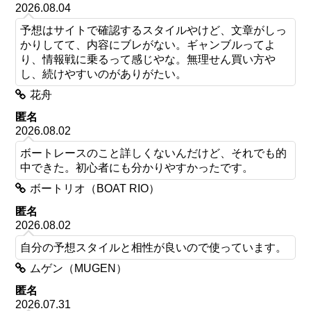
2026.08.04
予想はサイトで確認するスタイルやけど、文章がしっ
かりしてて、内容にブレがない。ギャンブルってよ
り、情報戦に乗るって感じやな。無理せん買い方や
し、続けやすいのがありがたい。
花舟
匿名
2026.08.02
ボートレースのこと詳しくないんだけど、それでも的
中できた。初心者にも分かりやすかったです。
ボートリオ（BOAT RIO）
匿名
2026.08.02
自分の予想スタイルと相性が良いので使っています。
ムゲン（MUGEN）
匿名
2026.07.31