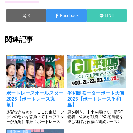
X
Facebook
LINE
関連記事
注目レース情報
注目レース情報
ボートレースオールスター
平和島モーターボート大賞
2025【ボートレース丸
2025【ボートレース平和
亀】
島】
多彩なきらめき、ここに集結！フ
風を裂き、未来を翔けろ。新SG
ァンの想いを背負ってトップスタ
覇者・佐藤が凱旋！SG初制覇を
ーが丸亀に集結！ボートレース丸
成し遂げた佐藤の凱旋レースに注
亀で5月27日～6月1日まで「SG
目が集まるが、濱野谷、石渡、齊
第52回ボートレースオールスタ
藤のキャリア勢も負けてはいられ
注目レース情報