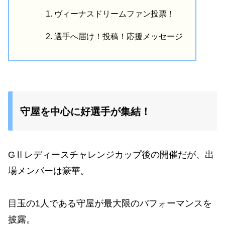
ヴィーナスドリームファン投票！
選手へ届け！投稿！応援メッセージ
守屋を中心に好選手が集結！
GⅡレディースチャレンジカップ後の開催だが、出
場メンバーは豪華。
目玉の1人である守屋が最大限のパフォーマンスを
披露。