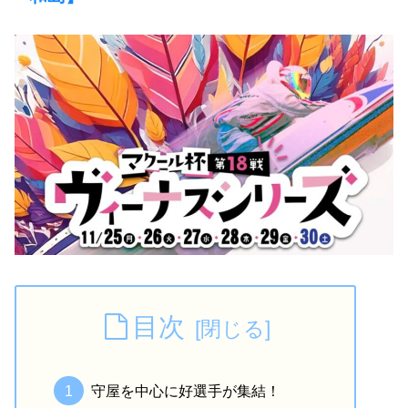
目次
守屋を中心に好選手が集結！