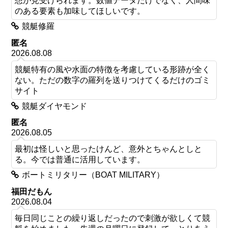
想が見受けられます。数値データだけでなく、人間味
のある要素も加味してほしいです。
競艇修羅
匿名
2026.08.08
競艇特有の風や水面の特徴を考慮している形跡が全く
ない。ただの数字の羅列を送りつけてくるだけのゴミ
サイト
競艇ダイヤモンド
匿名
2026.08.05
最初は怪しいと思ったけんど、意外とちゃんとしと
る。今では普通に活用しています。
ボートミリタリー（BOAT MILITARY）
福田だもん
2026.08.04
毎日同じことの繰り返しだったので刺激が欲しくて競