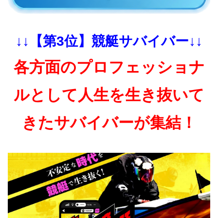
↓↓【第3位】競艇サバイバー↓↓
各方面のプロフェッショナ
ルとして人生を生き抜いて
きたサバイバーが集結！