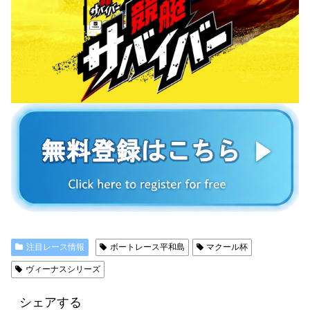
注目レース情報
ボートレース平和島
マクール杯
ヴィーナスシリーズ
シェアする