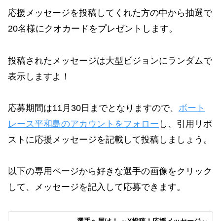
応援メッセージを投稿してくれた方の中から抽選で
20名様にクオカードをプレゼントします。
投稿されたメッセージは大型ビジョンにランダムで
表示しますよ！
応募期間は11月30日までとなりますので、
ボート
レース平和島のアカウントをフォロー
し、引用リポ
ストに応援メッセージを記載して投稿しましょう。
以下の専用ページから好きな選手の画像をクリック
して、メッセージを記入して応募できます。