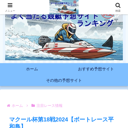
メニュー
検索
ホーム
おすすめ予想サイト
その他の予想サイト
ホーム
注目レース情報
マクール杯第18戦2024【ボートレース平
和島】