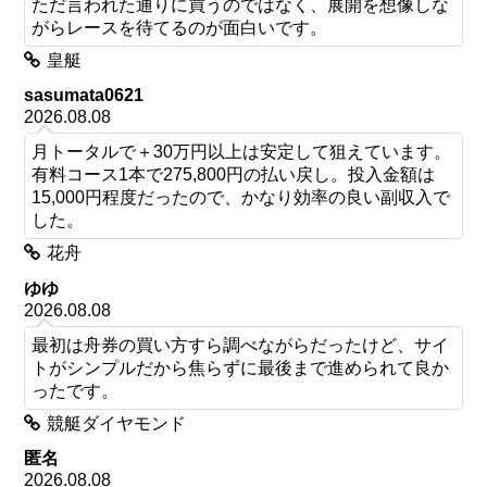
ただ言われた通りに買うのではなく、展開を想像しな
がらレースを待てるのが面白いです。
皇艇
sasumata0621
2026.08.08
月トータルで＋30万円以上は安定して狙えています。
有料コース1本で275,800円の払い戻し。投入金額は
15,000円程度だったので、かなり効率の良い副収入で
した。
花舟
ゆゆ
2026.08.08
最初は舟券の買い方すら調べながらだったけど、サイ
トがシンプルだから焦らずに最後まで進められて良か
ったです。
競艇ダイヤモンド
匿名
2026.08.08