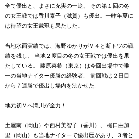
全て優出と、まさに充実の一途。 その第１回の冬
の女王戦では香川素子（滋賀）も優出。一昨年夏に
は待望の女王戴冠も果たした。
当地水面実績では、海野ゆかりがＶ４と断トツの戦
績を残し、 当地２度目の冬の女王戦では優出を果
たしている。 藤原菜希（東京）は今回出場中で唯
一の当地ナイター優勝の経験者。 前回戦は２日目
から７連勝で優出し場内を沸かせた。
地元初Ｖへ滝川が全力！
土屋南（岡山）や西村美智子（香川）、 樋口由加
里（岡山）も当地ナイターで優出歴があり、３者と