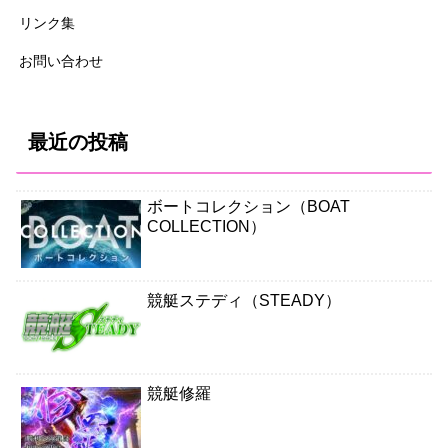
リンク集
お問い合わせ
最近の投稿
ボートコレクション（BOAT
COLLECTION）
競艇ステディ（STEADY）
競艇修羅