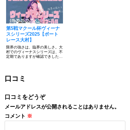
選ばれた選手など52人が丸亀ナ
ランプリ覇者など強敵が集結。3
イターに集結。ファンの思い...
月若松ボートレースクラシック
で...
第5戦マクール杯ヴィーナ
スシリーズ2025【ボート
レース大村】
限界の強さは、臨界の美しさ。大
村でのヴィーナスシリーズは、不
定期でありますが確認できしたい
情報公開しています。大村恒例の
優勝者予想投票がありますので、
応援の気持ちを込めて投票しまし
ょう。投票すれば、50名様にク
口コミ
オカードと大村マイルが20ポイ...
口コミをどうぞ
メールアドレスが公開されることはありません。
コメント
※