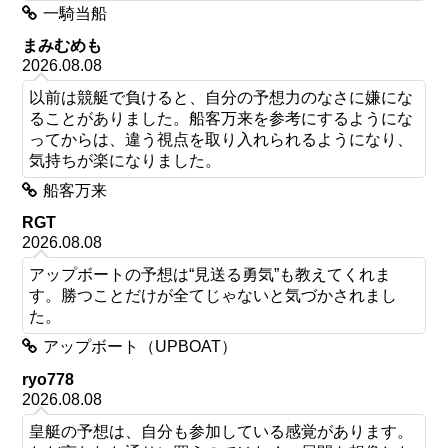
一騎当船
まみむめも
2026.08.08
以前は競艇で負けると、自分の予想力のなさに嫌にな
ることがありました。船客万来を参考にするようにな
ってからは、違う視点を取り入れられるようになり、
気持ちが楽になりました。
船客万来
RGT
2026.08.08
アップボートの予想は“見送る勇気”も教えてくれま
す。勝つことだけが全てじゃないと気づかされまし
た。
アップボート（UPBOAT）
ryo778
2026.08.08
皇艇の予想は、自分も参加している感覚があります。