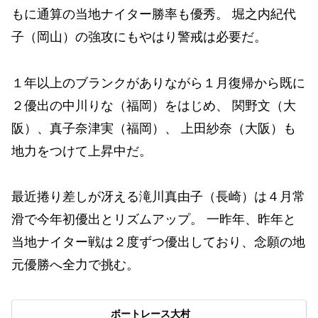
もに通算の当地ナイター勝率も優秀。 堀之内紀代
子（岡山）の強攻にもやはり警戒は必要だ。
１年以上のブランクがありながら１月復帰から既に
２優出の中川りな（福岡）をはじめ、 関野文（大
阪）、真子奈津実（福岡）、 上田紗奈（大阪）も
地力をつけて上昇中だ。
最近捲り差しが冴える滝川真由子（長崎）は４月常
滑で今年初優出とリズムアップ。 一昨年、昨年と
当地ナイター戦は２度ずつ優出しており、念願の地
元優勝へ全力で挑む。
ボートレース大村