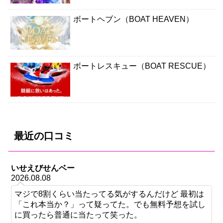
ボートヘブン（BOAT HEAVEN）
ボートレスキュー（BOAT RESCUE）
最近の口コミ
いせえびせんベー
2026.08.08
マジで8割くらい当たってる気がするんだけど 最初は
「これ本当か？」って疑ってた。でも無料予想を試し
に買ったら普通に当たって笑った。