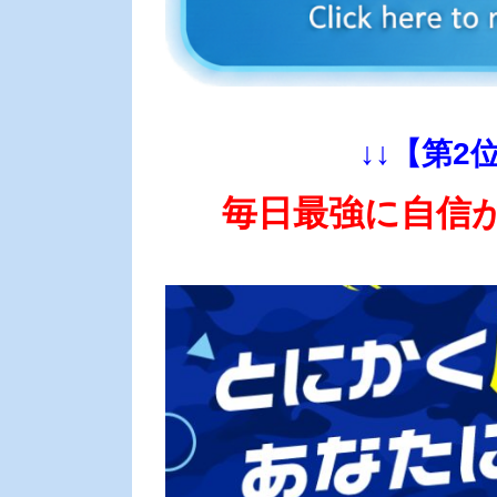
↓↓【第2
毎日最強に自信