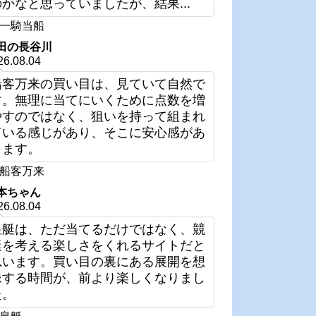
のかなと思っていましたが、結果...
一騎当船
田の長谷川
26.08.04
船客万来の買い目は、見ていて自然で
す。無理に当てにいくために点数を増
やすのではなく、狙いを持って組まれ
ている感じがあり、そこに安心感があ
ります。
船客万来
本ちゃん
26.08.04
皇艇は、ただ当てるだけではなく、競
艇を考える楽しさをくれるサイトだと
思います。買い目の裏にある展開を想
像する時間が、前より楽しくなりまし
た。