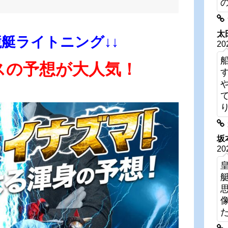
太
競艇ライトニング↓↓
20
スの予想が大人気！
坂
20