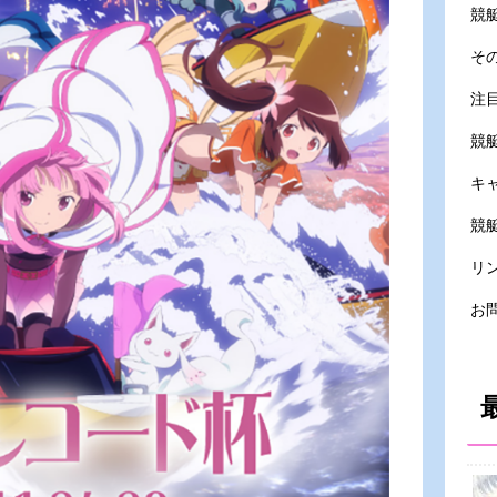
競
そ
注
競
キ
競艇
リ
お