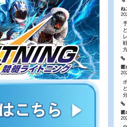
ね
20
匿
20
匿
20