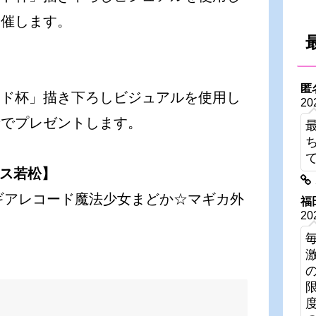
開催します。
匿
ード杯」描き下ろしビジュアルを使用し
20
着でプレゼントします。
ース若松】
ギアレコード魔法少女まどか☆マギカ外
福
20