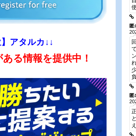
匿
20
位】アタルカ↓↓
がある情報を提供中！
匿
20