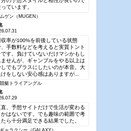
自分の予想スタイルと相性が良いので
使っています。
ムゲン（MUGEN）
名
26.07.31
回収率が100%を前後している状態
で、手数料などを考えると実質トント
ンです。負けていないだけマシかもし
れませんが、ギャンブルをやる以上は
少しでもプラスにしたいのが本音。大
負けをしない安心感はありますが...
競艇トライアングル
名
26.07.29
正直、予想サイトだけで生活が変わる
とかはないです。でも趣味の範囲で考
えたら十分満足できる結果でした。
ギャラクシー（GALAXY）