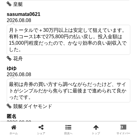
皇艇
sasumata0621
2026.08.08
月トータルで＋30万円以上は安定して狙えています。
有料コース1本で275,800円の払い戻し。投入金額は
15,000円程度だったので、かなり効率の良い副収入で
した。
花舟
ゆゆ
2026.08.08
最初は舟券の買い方すら調べながらだったけど、サイ
トがシンプルだから焦らずに最後まで進められて良か
ったです。
競艇ダイヤモンド
匿名
2026.08.08
基本的には満足していますが、たまに選手同士の相性
ホーム
シェア
目次へ
トップ
サイドバー