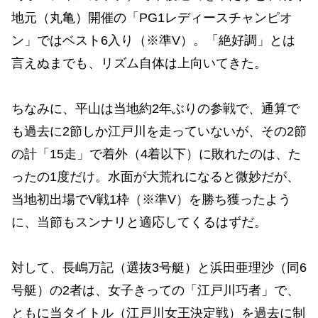
地元（丸亀）開催の「PG1レディースチャンピオ
ン」ではベスト6入り（※準V）。「絶好調」とは
言えぬまでも、リズム自体は上向いてきた。
ちなみに、平山は当地約2年ぶりの参戦で、通算で
も過去に2節しか江戸川を走っていないが、その2節
の計「15走」で着外（4着以下）に敗れたのは、た
ったの1度だけ。水面が大荒れになると微妙だが、
当地初出場でV戦1枠（※準V）を勝ち獲ったよう
に、当節もスンナリと適応してくるはずだ。
対して、長嶋万記（選抜3号艇）と浜田亜理沙（同6
号艇）の2者は、女子きっての「江戸川巧者」で、
ともに当タイトル（江戸川女王決定戦）を過去に制