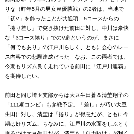
りな（昨年5月の男女Ｗ優勝戦）の2者は、当地で
「初V」を飾ったことが共通項。5コースからの
「捲り差し」で突き抜けた前田に対し、中川は豪快
な「3コース捲り」でのV劇というのが、まさに
「何でもあり」の江戸川らしく、ともに会心のレー
ス内容での悲願達成だった。なお、この両者では、
今期もリズム良く走れている前田に「江戸川連覇」
を期待したい。
前田と同じ埼玉支部からは大豆生田蒼＆清埜翔子の
「111期コンビ」も参戦予定。「差し」が巧い大豆
生田に対し、清埜は「捲り」が得意だが、ともに今
期は好リズム。ちなみに、江戸川の水面をしぶとく
乗るのは大豆生田だが、清埜も「自力駆け」が利く