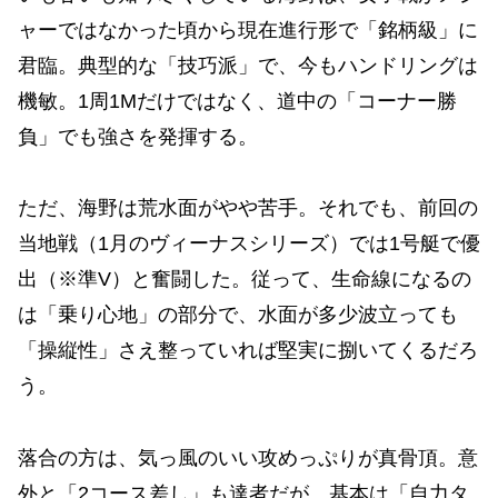
ャーではなかった頃から現在進行形で「銘柄級」に
君臨。典型的な「技巧派」で、今もハンドリングは
機敏。1周1Mだけではなく、道中の「コーナー勝
負」でも強さを発揮する。
ただ、海野は荒水面がやや苦手。それでも、前回の
当地戦（1月のヴィーナスシリーズ）では1号艇で優
出（※準V）と奮闘した。従って、生命線になるの
は「乗り心地」の部分で、水面が多少波立っても
「操縦性」さえ整っていれば堅実に捌いてくるだろ
う。
落合の方は、気っ風のいい攻めっぷりが真骨頂。意
外と「2コース差し」も達者だが、基本は「自力タ