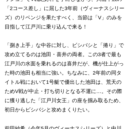
「2コース差し」に屈した3年前（ヴィーナスシリー
ズ）のリベンジを果たすべく、当節は「V」のみを
目指して江戸川に乗り込んで来る！
「捌き上手」な中谷に対し、ビシバシと「捲り」で
攻め立てるのは池田・喜井の両者。この3者で最も
江戸川の水面を乗れるのは喜井だが、機が仕上がっ
た時の池田も相当に強い。ちなみに、2年前の同タ
イトル戦において1号艇で優出した池田は、荒天の
ためV戦が中止・打ち切りとなる不運に…。その際
に獲り逃した「江戸川女王」の座を掴み取るため、
初日からビシバシと攻めまくりたい。
前田紗希（今年5月のヴィーナスシリーズ）と中川