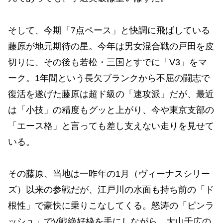
そして、今期「7点ペース」と快調に飛ばしている
藤原が地元期待の星。今年は男女混合戦の戸田を皮
切りに、その後も若松・三国とすでに「V3」をマ
ーク。1年間という長欠ブランクから不屈の闘志で
復活を遂げた藤原は超ド級の「速攻派」だが、最近
は「小技」の精度もグッと上がり、今や東京支部の
「エース格」と言っても差し支えない走りを見せて
いる。
その藤原、当地は一昨年の1月（ヴィーナスシリー
ズ）以来の参戦だが、江戸川の水面も持ち前の「ド
根性」で豪快に乗りこなしてくる。怒涛の「ピンラ
ッシュ」でV戦絶好枠を手にしながら、大山千広の