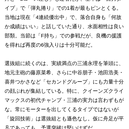
イプ」で「弾丸捲り」での1着が最もピンとくる。
当地は現在「4連続優出中」で、落合自身も「何故
か成績はいい」と話していた通り、水面相性は良い
部類。当節は「F持ち」での参戦だが、良機の援護
を得れば再度の6強入りは十分可能だ。
選抜組に続くのは、実績満点の三浦永理を筆頭に、
地元主砲の藤原菜希、さらに中谷朋子・池田浩美・
喜井つかさなど「セカンドグループ」にも力量十分
の顔ぶれが集結している。特に、クイーンズクライ
マックスの初代チャンプ・三浦の実力は言わずもが
な。常にモーターを出してくるタイプではないが
「旋回技術」は選抜組とも遜色なし。仮に舟足が平
凡であっても、予選突破は堅いはずだ。