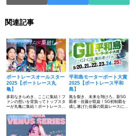
関連記事
注目レース情報
注目レース情報
ボートレースオールスター
平和島モーターボート大賞
2025【ボートレース丸
2025【ボートレース平和
亀】
島】
多彩なきらめき、ここに集結！フ
風を裂き、未来を翔けろ。新SG
ァンの想いを背負ってトップスタ
覇者・佐藤が凱旋！SG初制覇を
ーが丸亀に集結！ボートレース丸
成し遂げた佐藤の凱旋レースに注
亀で5月27日～6月1日まで「SG
目が集まるが、濱野谷、石渡、齊
第52回ボートレースオールスタ
藤のキャリア勢も負けてはいられ
注目レース情報
ー」が開催される。ファン投票で
ない。遠征勢も吉川、中島の両グ
選ばれた選手など52人が丸亀ナ
ランプリ覇者など強敵が集結。3
イターに集結。ファンの思い...
月若松ボートレースクラシック
で...