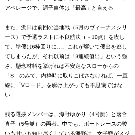
アベレージで、調子自体は「最高」と言える。
また、浜田は前回の当地戦（5月のヴィーナスシリ
ーズ）で予選ラストに不良航法（－10点）を喫し
て、準優は6枠回りに…。これが響いて優出を逃し
てしまったが、それ以前は「3連続優出」という強
さ。懸念材料を挙げれば不安定なスローからの
「S」のみで、内枠時に取りこぼさなければ、一直
線に「Vロード」を駆け上がっても不思議ではな
い！
残る選抜メンバーは、海野ゆかり（4号艇）と落合
直子（5号艇）の両者。中でも、ボートレースの酸
いも甘いも知り尽くしている海野は、女子戦がメジ