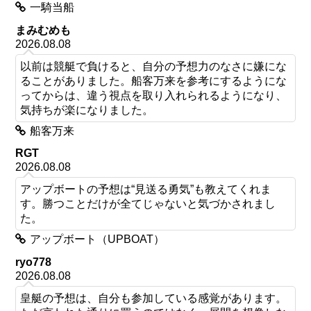
一騎当船
まみむめも
2026.08.08
以前は競艇で負けると、自分の予想力のなさに嫌にな
ることがありました。船客万来を参考にするようにな
ってからは、違う視点を取り入れられるようになり、
気持ちが楽になりました。
船客万来
RGT
2026.08.08
アップボートの予想は“見送る勇気”も教えてくれま
す。勝つことだけが全てじゃないと気づかされまし
た。
アップボート（UPBOAT）
ryo778
2026.08.08
皇艇の予想は、自分も参加している感覚があります。