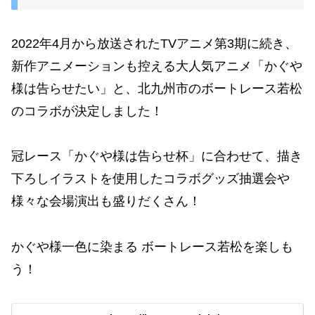
2022年4月から放送されたTVアニメ第3期に続き、
新作アニメーションも控える大人気アニメ「かぐや
様は告らせたい」と、北九州市のボートレース若松
のコラボが決定しました！
冠レース「かぐや様は告らせ杯」に合わせて、描き
下ろしイラストを使用したコラボグッズ抽選会や
様々な会場演出も盛りだくさん！
かぐや様一色に染まる ボートレース若松を楽しも
う！