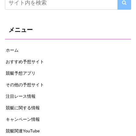
メニュー
ホーム
おすすめ予想サイト
競艇予想アプリ
その他の予想サイト
注目レース情報
競艇に関する情報
キャンペーン情報
競艇関連YouTube