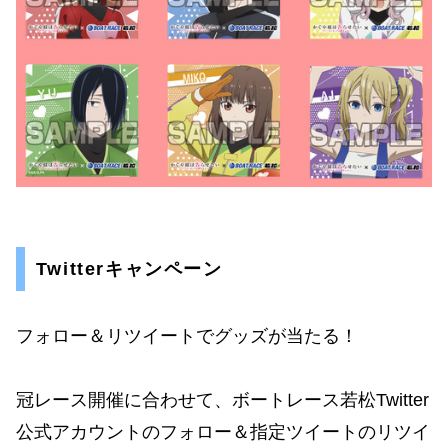
Twitterキャンペーン
フォロー＆リツイートでグッズが当たる！
冠レース開催に合わせて、ボートレース若松Twitter
公式アカウントのフォロー＆指定ツイートのリツイ