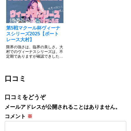
選ばれた選手など52人が丸亀ナ
ランプリ覇者など強敵が集結。3
イターに集結。ファンの思い...
月若松ボートレースクラシック
で...
第5戦マクール杯ヴィーナ
スシリーズ2025【ボート
レース大村】
限界の強さは、臨界の美しさ。大
村でのヴィーナスシリーズは、不
定期でありますが確認できしたい
情報公開しています。大村恒例の
優勝者予想投票がありますので、
応援の気持ちを込めて投票しまし
ょう。投票すれば、50名様にク
口コミ
オカードと大村マイルが20ポイ...
口コミをどうぞ
メールアドレスが公開されることはありません。
コメント
※