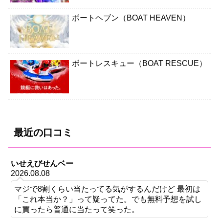
ボートヘブン（BOAT HEAVEN）
ボートレスキュー（BOAT RESCUE）
最近の口コミ
いせえびせんベー
2026.08.08
マジで8割くらい当たってる気がするんだけど 最初は
「これ本当か？」って疑ってた。でも無料予想を試し
に買ったら普通に当たって笑った。