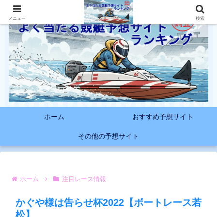
メニュー
検索
ホーム
おすすめ予想サイト
その他の予想サイト
ホーム
注目レース情報
かぐや様は告らせ杯2022【ボートレース若
松】