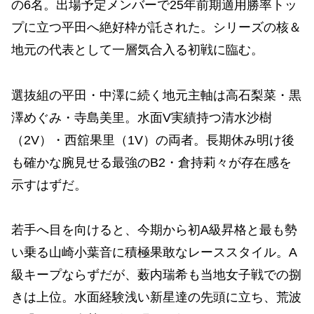
の6名。出場予定メンバーで25年前期適用勝率トッ
プに立つ平田へ絶好枠が託された。シリーズの核＆
地元の代表として一層気合入る初戦に臨む。
選抜組の平田・中澤に続く地元主軸は高石梨菜・黒
澤めぐみ・寺島美里。水面V実績持つ清水沙樹
（2V）・西舘果里（1V）の両者。長期休み明け後
も確かな腕見せる最強のB2・倉持莉々が存在感を
示すはずだ。
若手へ目を向けると、今期から初A級昇格と最も勢
い乗る山崎小葉音に積極果敢なレーススタイル。A
級キープならずだが、薮内瑞希も当地女子戦での捌
きは上位。水面経験浅い新星達の先頭に立ち、荒波