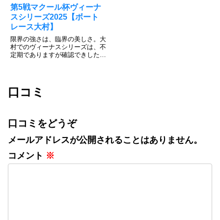
第5戦マクール杯ヴィーナ
スシリーズ2025【ボート
レース大村】
限界の強さは、臨界の美しさ。大
村でのヴィーナスシリーズは、不
定期でありますが確認できしたい
情報公開しています。大村恒例の
優勝者予想投票がありますので、
応援の気持ちを込めて投票しまし
ょう。投票すれば、50名様にク
口コミ
オカードと大村マイルが20ポイ...
口コミをどうぞ
メールアドレスが公開されることはありません。
コメント
※