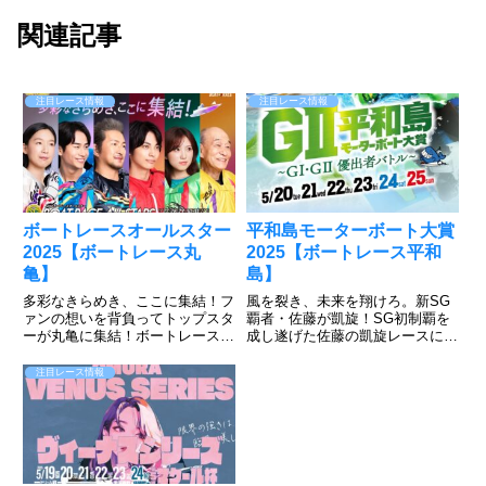
関連記事
注目レース情報
注目レース情報
ボートレースオールスター
平和島モーターボート大賞
2025【ボートレース丸
2025【ボートレース平和
亀】
島】
多彩なきらめき、ここに集結！フ
風を裂き、未来を翔けろ。新SG
ァンの想いを背負ってトップスタ
覇者・佐藤が凱旋！SG初制覇を
ーが丸亀に集結！ボートレース丸
成し遂げた佐藤の凱旋レースに注
亀で5月27日～6月1日まで「SG
目が集まるが、濱野谷、石渡、齊
第52回ボートレースオールスタ
藤のキャリア勢も負けてはいられ
注目レース情報
ー」が開催される。ファン投票で
ない。遠征勢も吉川、中島の両グ
選ばれた選手など52人が丸亀ナ
ランプリ覇者など強敵が集結。3
イターに集結。ファンの思い...
月若松ボートレースクラシック
で...