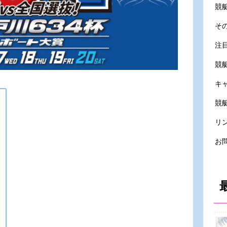
競
そ
注
競
キ
競艇
リ
お