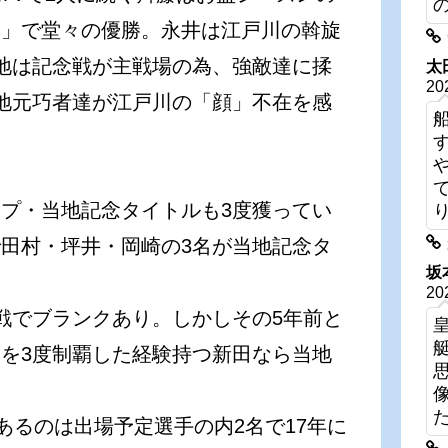
賞」で堂々の優勝。永井は江戸川の斡旋
地は記念戦が主戦場の為、強敵達に揉
太
20
地元巧者達が江戸川の「顔」不在を感
プ・当地記念タイトルも3度獲ってい
田村・坪井・岡崎の3名が当地記念タ
坂
20
戦でブランクあり。しかしその5年前と
Gを3度制覇した経験持つ新田なら当地
あるのは出場予定選手の内2名で17年に