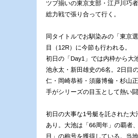
ツブ揃いの東京支部・江戸川巧
総力戦で張り合って行く。
同タイトルでお馴染みの「東京選
目（12R）に今節も行われる。
初日の「Day1」では内枠から
池永太・新田雄史の6名。2日目の
仁・岡崎恭裕・須藤博倫・杉山正
手がシリーズの目玉として熱い
初日の大事な1号艇を託された大
あり。大池は「66周年」の覇者
目」の称号を獲得している。当地