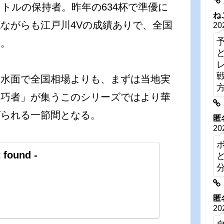
トルの保持者。昨年の634杯で準優に
ね
ながらも江戸川4Vの成績ありで、全国
20
い。
な水面で全国相場よりも、まずは当地実
波巧者」が集うこのシリーズではより華
げられる一節間となる。
匿
20
 found -
匿
20