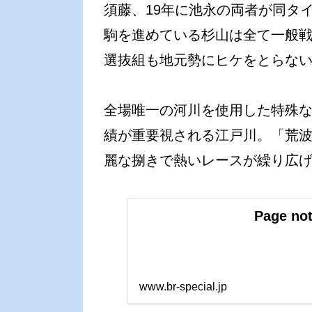
須藤、19年に池永の両者が同タイ
駒を進めている杉山は全て一般戦
選抜組も地元勢にヒケをとらな
全場唯一の河川を使用した特殊
績が重要視される江戸川。「荒
麗な捌きで熱いレースが繰り広
Page not
www.br-special.jp