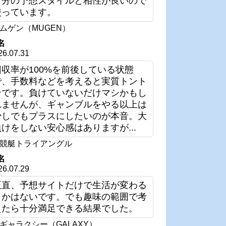
自分の予想スタイルと相性が良いので
使っています。
ムゲン（MUGEN）
名
26.07.31
回収率が100%を前後している状態
で、手数料などを考えると実質トント
ンです。負けていないだけマシかもし
れませんが、ギャンブルをやる以上は
少しでもプラスにしたいのが本音。大
負けをしない安心感はありますが...
競艇トライアングル
名
26.07.29
正直、予想サイトだけで生活が変わる
とかはないです。でも趣味の範囲で考
えたら十分満足できる結果でした。
ギャラクシー（GALAXY）