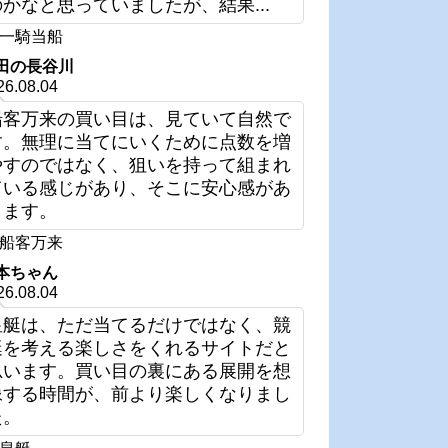
のかなと思っていましたが、結果...
一騎当船
田の長谷川
26.08.04
船客万来の買い目は、見ていて自然で
す。無理に当てにいくために点数を増
やすのではなく、狙いを持って組まれ
ている感じがあり、そこに安心感があ
ります。
船客万来
本ちゃん
26.08.04
皇艇は、ただ当てるだけではなく、競
艇を考える楽しさをくれるサイトだと
思います。買い目の裏にある展開を想
像する時間が、前より楽しくなりまし
た。