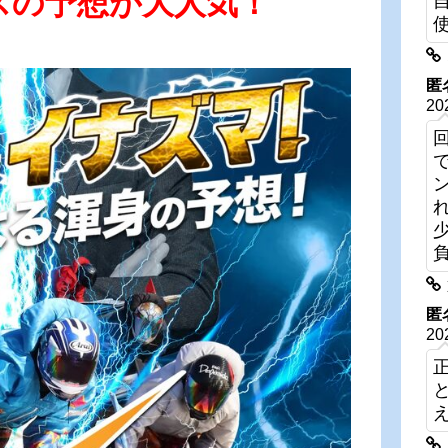
スの予想が大人気！
匿
20
匿
20