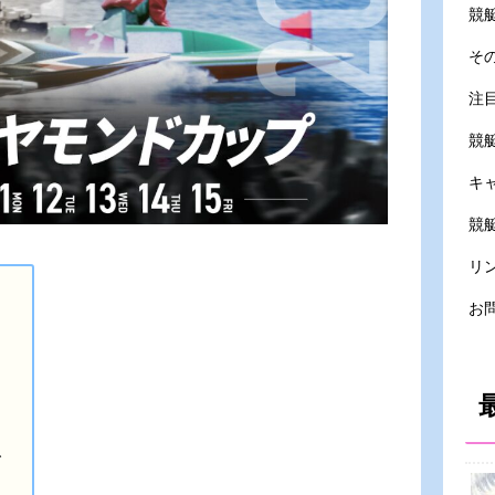
競
そ
注
競
キ
競艇
リ
お
ズ