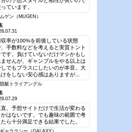
自分の予想スタイルと相性が良いので
使っています。
ムゲン（MUGEN）
名
26.07.31
回収率が100%を前後している状態
で、手数料などを考えると実質トント
ンです。負けていないだけマシかもし
れませんが、ギャンブルをやる以上は
少しでもプラスにしたいのが本音。大
負けをしない安心感はありますが...
競艇トライアングル
名
26.07.29
正直、予想サイトだけで生活が変わる
とかはないです。でも趣味の範囲で考
えたら十分満足できる結果でした。
ギャラクシー（GALAXY）