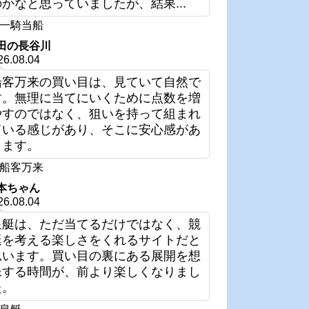
のかなと思っていましたが、結果...
一騎当船
田の長谷川
26.08.04
船客万来の買い目は、見ていて自然で
す。無理に当てにいくために点数を増
やすのではなく、狙いを持って組まれ
ている感じがあり、そこに安心感があ
ります。
船客万来
本ちゃん
26.08.04
皇艇は、ただ当てるだけではなく、競
艇を考える楽しさをくれるサイトだと
思います。買い目の裏にある展開を想
像する時間が、前より楽しくなりまし
た。