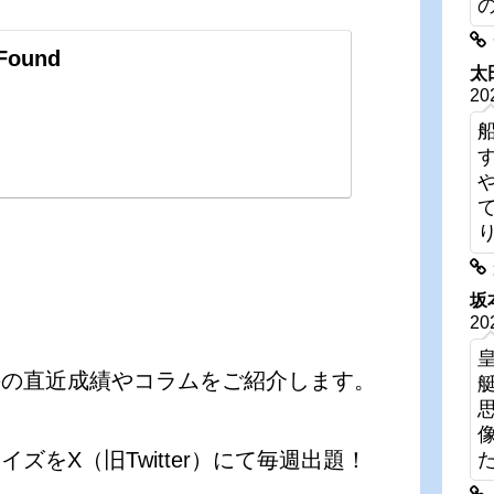
 Found
太
20
坂
20
手の直近成績やコラムをご紹介します。
をX（旧Twitter）にて毎週出題！