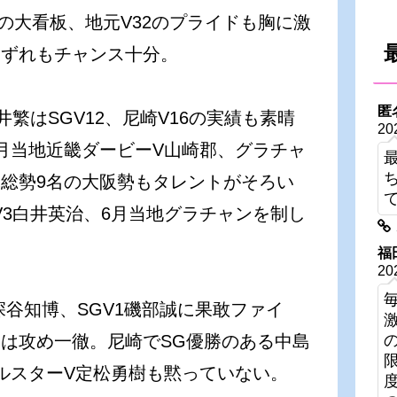
0の大看板、地元V32のプライドも胸に激
いずれもチャンス十分。
匿
井繁はSGV12、尼崎V16の実績も素晴
20
月当地近畿ダービーV山崎郡、グラチャ
総勢9名の大阪勢もタレントがそろい
V3白井英治、6月当地グラチャンを制し
福
20
深谷知博、SGV1磯部誠に果敢ファイ
は攻め一徹。尼崎でSG優勝のある中島
ルスターV定松勇樹も黙っていない。