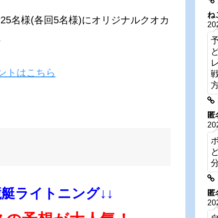
ね
5名様(各回5名様)にオリジナルクオカ
20
。
ントはこちら
匿
20
競艇ライトニング↓↓
匿
20