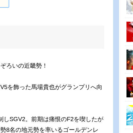
トぞろいの近畿勢！
GV5を飾った馬場貴也がグランプリへ向
。
しSGV2。前期は痛恨のF2を喫したが
勢8名の地元勢を率いるゴールデンレ