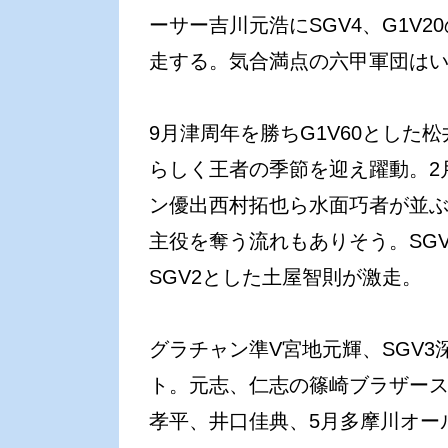
ーサー吉川元浩にSGV4、G1V2
走する。気合満点の六甲軍団は
9月津周年を勝ちG1V60とした松
らしく王者の季節を迎え躍動。2
ン優出西村拓也ら水面巧者が並ぶ
主役を奪う流れもありそう。SG
SGV2とした土屋智則が激走。
グラチャン準V宮地元輝、SGV3
ト。元志、仁志の篠崎ブラザース
孝平、井口佳典、5月多摩川オー