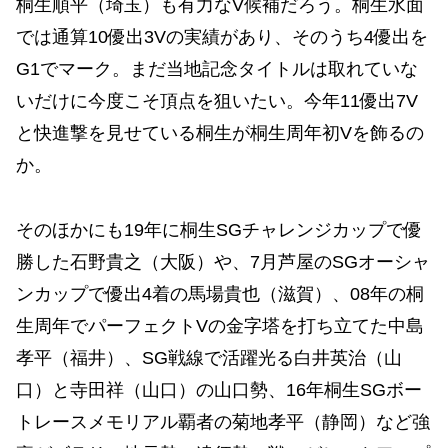
桐生順平（埼玉）も有力なV候補だろう。桐生水面
では通算10優出3Vの実績があり、そのうち4優出を
G1でマーク。まだ当地記念タイトルは取れていな
いだけに今度こそ頂点を狙いたい。今年11優出7V
と快進撃を見せている桐生が桐生周年初Vを飾るの
か。
そのほかにも19年に桐生SGチャレンジカップで優
勝した石野貴之（大阪）や、7月芦屋のSGオーシャ
ンカップで優出4着の馬場貴也（滋賀）、08年の桐
生周年でパーフェクトVの金字塔を打ち立てた中島
孝平（福井）、SG戦線で活躍光る白井英治（山
口）と寺田祥（山口）の山口勢、16年桐生SGボー
トレースメモリアル覇者の菊地孝平（静岡）など強