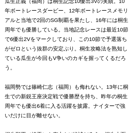
瓜生正義（福岡）は桐生記念10優出3Vの実績。10
年ボートレースダービー、12年ボートレースメモリ
アルと当地で2回のSG制覇を果たし、16年には桐生
周年でも優勝している。当地記念レースは最近10節
で6優出2Vをマークしており、この10節で予選落ち
がゼロという抜群の安定ぶり。桐生攻略法を熟知し
ている瓜生が今回もV争いのカギを握ってくるだろ
う。
福岡勢では篠崎仁志（福岡）も侮れない。13年に桐
生での新鋭王座決定戦で優勝歴を持ち、昨年の桐生
周年でも優出6着に入る活躍を披露。ナイターで強
いだけに目が離せない。