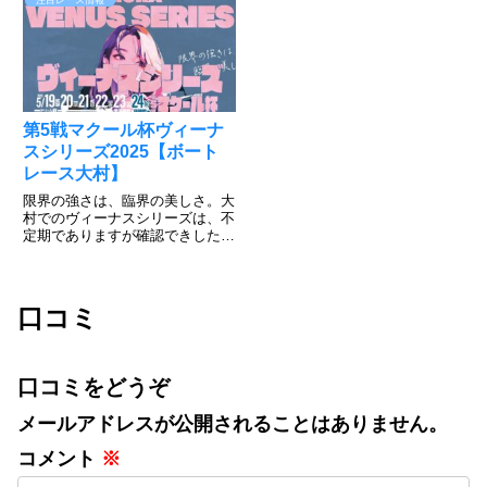
注目レース情報
ー」が開催される。ファン投票で
ない。遠征勢も吉川、中島の両グ
選ばれた選手など52人が丸亀ナ
ランプリ覇者など強敵が集結。3
イターに集結。ファンの思い...
月若松ボートレースクラシック
で...
第5戦マクール杯ヴィーナ
スシリーズ2025【ボート
レース大村】
限界の強さは、臨界の美しさ。大
村でのヴィーナスシリーズは、不
定期でありますが確認できしたい
情報公開しています。大村恒例の
優勝者予想投票がありますので、
応援の気持ちを込めて投票しまし
ょう。投票すれば、50名様にク
口コミ
オカードと大村マイルが20ポイ...
口コミをどうぞ
メールアドレスが公開されることはありません。
コメント
※