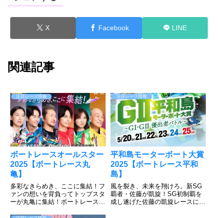
X
Facebook
LINE
関連記事
注目レース情報
注目レース情報
ボートレースオールスター
平和島モーターボート大賞
2025【ボートレース丸
2025【ボートレース平和
亀】
島】
多彩なきらめき、ここに集結！フ
風を裂き、未来を翔けろ。新SG
ァンの想いを背負ってトップスタ
覇者・佐藤が凱旋！SG初制覇を
ーが丸亀に集結！ボートレース丸
成し遂げた佐藤の凱旋レースに注
亀で5月27日～6月1日まで「SG
目が集まるが、濱野谷、石渡、齊
第52回ボートレースオールスタ
藤のキャリア勢も負けてはいられ