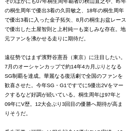
そのほかにも07年桐生周年覇者の秋山直之や、昨年
の桐生周年で優出3着の久田敏之、18年の桐生周年
で優出3着に入った金子拓矢、8月の桐生お盆レース
で優出した土屋智則と上村純一も楽しみな存在。地
元ファンを沸かせる走りに期待だ。
遠征勢ではまず濱野谷憲吾（東京）に注目したい。
7月のオーシャンカップで約14年4カ月ぶりとなる
SG制覇を達成。華麗なる復活劇で全国のファンを
歓喜させた。今年SG・G1ですでに5優出2Vをマー
クするなど好調が続いている。桐生周年は97年と
09年にV歴。12大会ぶり3回目の優勝へ期待が高ま
りそうだ。