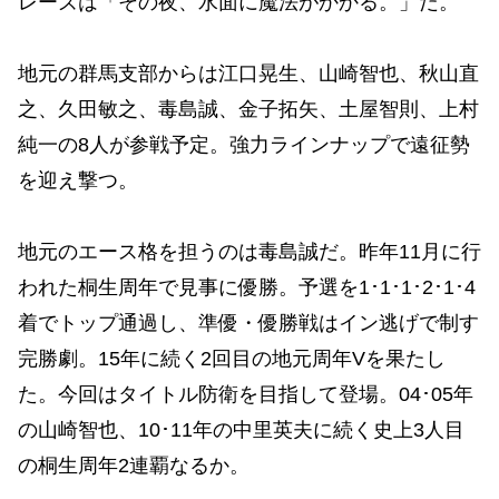
レーズは「その夜、水面に魔法がかかる。」だ。
地元の群馬支部からは江口晃生、山崎智也、秋山直
之、久田敏之、毒島誠、金子拓矢、土屋智則、上村
純一の8人が参戦予定。強力ラインナップで遠征勢
を迎え撃つ。
地元のエース格を担うのは毒島誠だ。昨年11月に行
われた桐生周年で見事に優勝。予選を1･1･1･2･1･4
着でトップ通過し、準優・優勝戦はイン逃げで制す
完勝劇。15年に続く2回目の地元周年Vを果たし
た。今回はタイトル防衛を目指して登場。04･05年
の山崎智也、10･11年の中里英夫に続く史上3人目
の桐生周年2連覇なるか。