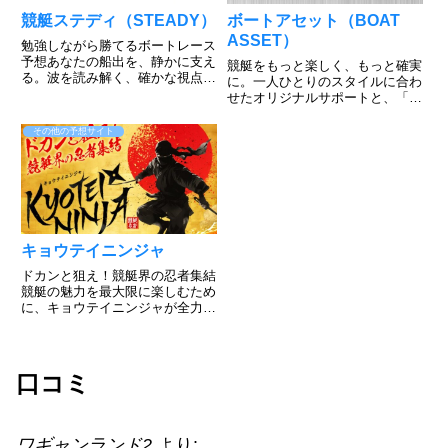
競艇ステディ（STEADY）
ボートアセット（BOAT
ASSET）
勉強しながら勝てるボートレース
予想あなたの船出を、静かに支え
競艇をもっと楽しく、もっと確実
る。波を読み解く、確かな視点。
に。一人ひとりのスタイルに合わ
安全基準の高さが、リターンの質
せたオリジナルサポートと、「運
を高める。厳格な安全管理の下で
任せ」から「資産を築く」へと導
行われるレースだからこそ、集中
く、ボートアセット独自の戦略的
その他の予想サイト
して楽しめる環境が整っていま
運用メソッド。プロ監修の買い目
す。安心感が高まれば期待も高ま
情報とともに、あなたの資産形成
る...
型競艇投資を全力でサポートし
ま...
キョウテイニンジャ
ドカンと狙え！競艇界の忍者集結
競艇の魅力を最大限に楽しむため
に、キョウテイニンジャが全力で
サポートいたします。競艇はスリ
ルと興奮に満ちた魅力的なスポー
ツであり、狙い通りのレース展開
になったときの楽しさは別格で
口コミ
す。当たれば大きな利益を得るこ
と...
ワギャンランド2
より: