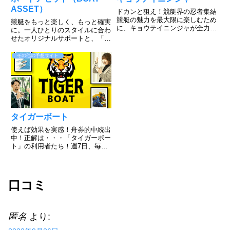
ASSET）
ドカンと狙え！競艇界の忍者集結
競艇の魅力を最大限に楽しむため
競艇をもっと楽しく、もっと確実
に、キョウテイニンジャが全力で
に。一人ひとりのスタイルに合わ
サポートいたします。競艇はスリ
せたオリジナルサポートと、「運
ルと興奮に満ちた魅力的なスポー
任せ」から「資産を築く」へと導
ツであり、狙い通りのレース展開
く、ボートアセット独自の戦略的
その他の予想サイト
になったときの楽しさは別格で
運用メソッド。プロ監修の買い目
す。当たれば大きな利益を得るこ
情報とともに、あなたの資産形成
と...
型競艇投資を全力でサポートし
ま...
タイガーボート
使えば効果を実感！舟券的中続出
中！正解は・・・「タイガーボー
ト」の利用者たち！週7日、毎日
2レース無料予想公開！競艇で夢
をつかみたいなら、タイガーボー
トにご期待ください。そんなあな
たに期待に応えたいと、No.1の
口コミ
自信をもって予想を提供してい...
匿名
より: