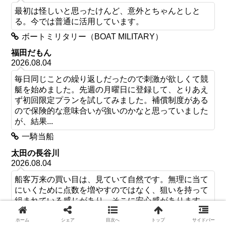
最初は怪しいと思ったけんど、意外とちゃんとしと
る。今では普通に活用しています。
ボートミリタリー（BOAT MILITARY）
福田だもん
2026.08.04
毎日同じことの繰り返しだったので刺激が欲しくて競
艇を始めました。先週の月曜日に登録して、とりあえ
ず初回限定プランを試してみました。補償制度がある
ので保険的な意味合いが強いのかなと思っていました
が、結果...
一騎当船
太田の長谷川
2026.08.04
船客万来の買い目は、見ていて自然です。無理に当て
にいくために点数を増やすのではなく、狙いを持って
組まれている感じがあり、そこに安心感があります。
船客万来
ホーム
シェア
目次へ
トップ
サイドバー