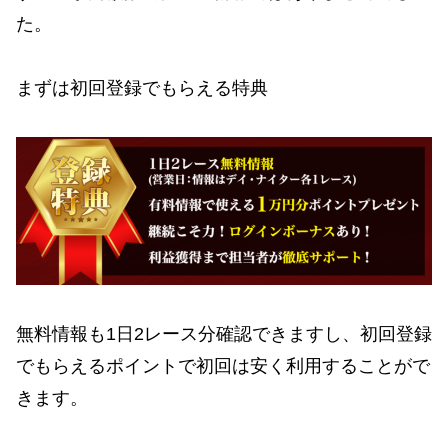
た。
まずは初回登録でもらえる特典
無料情報も1日2レース分確認できますし、初回登録
でもらえるポイントで初回は安く利用することがで
きます。