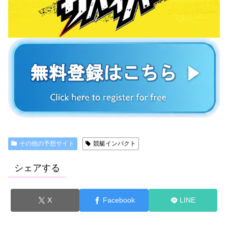
その他の予想サイト
競艇インパクト
シェアする
X
Facebook
LINE