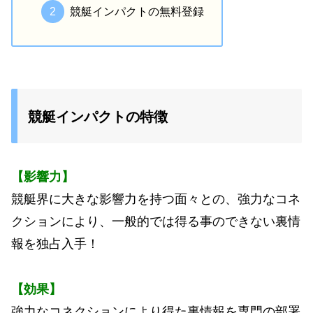
競艇インパクトの無料登録
競艇インパクトの特徴
【影響力】
競艇界に大きな影響力を持つ面々との、強力なコネ
クションにより、一般的では得る事のできない裏情
報を独占入手！
【効果】
強力なコネクションにより得た裏情報を専門の部署