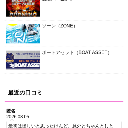
ゾーン（ZONE）
ボートアセット（BOAT ASSET）
最近の口コミ
匿名
2026.08.05
最初は怪しいと思ったけんど、意外とちゃんとしと