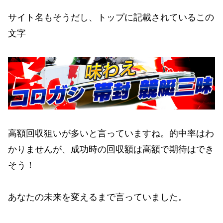
サイト名もそうだし、トップに記載されているこの
文字
高額回収狙いが多いと言っていますね。的中率はわ
かりませんが、成功時の回収額は高額で期待はでき
そう！
あなたの未来を変えるまで言っていました。