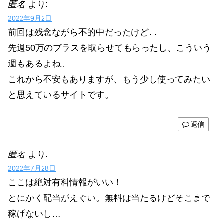
匿名
より:
2022年9月2日
前回は残念ながら不的中だったけど…
先週50万のプラスを取らせてもらったし、こういう
週もあるよね。
これから不安もありますが、もう少し使ってみたい
と思えているサイトです。
返信
匿名
より:
2022年7月28日
ここは絶対有料情報がいい！
とにかく配当がえぐい。無料は当たるけどそこまで
稼げないし…