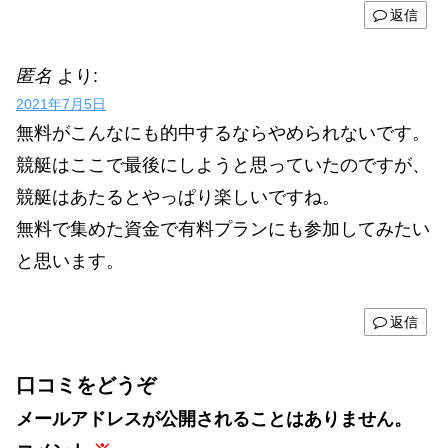
返信
匿名
より:
2021年7月5日
無料がこんなにも的中するならやめられないです。
競艇はここで最後にしようと思っていたのですが、
競艇はあたるとやっぱり楽しいですね。
無料で集めた資金で有料プランにも参加してみたい
と思います。
返信
口コミをどうぞ
メールアドレスが公開されることはありません。