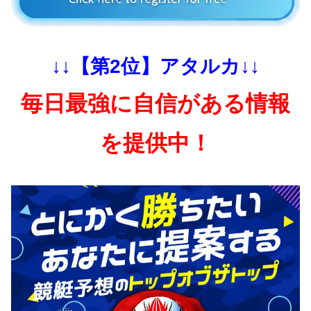
↓↓【第2位】アタルカ↓↓
毎日最強に自信がある情報
を提供中！