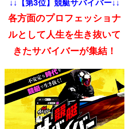
↓↓【第3位】競艇サバイバー↓↓
各方面のプロフェッショナ
ルとして人生を生き抜いて
きたサバイバーが集結！