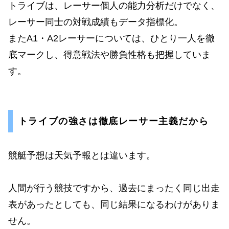
トライブは、レーサー個人の能力分析だけでなく、
レーサー同士の対戦成績もデータ指標化。
またA1・A2レーサーについては、ひとり一人を徹
底マークし、得意戦法や勝負性格も把握していま
す。
トライブの強さは徹底レーサー主義だから
競艇予想は天気予報とは違います。
人間が行う競技ですから、過去にまったく同じ出走
表があったとしても、同じ結果になるわけがありま
せん。