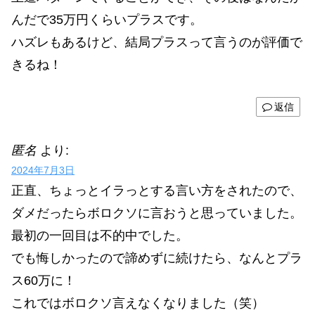
んだで35万円くらいプラスです。
ハズレもあるけど、結局プラスって言うのが評価で
きるね！
返信
匿名
より:
2024年7月3日
正直、ちょっとイラっとする言い方をされたので、
ダメだったらボロクソに言おうと思っていました。
最初の一回目は不的中でした。
でも悔しかったので諦めずに続けたら、なんとプラ
ス60万に！
これではボロクソ言えなくなりました（笑）