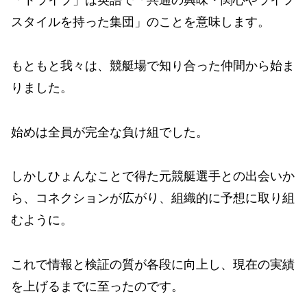
「トライブ」は英語で「共通の興味・関心やライフ
スタイルを持った集団」のことを意味します。
もともと我々は、競艇場で知り合った仲間から始ま
りました。
始めは全員が完全な負け組でした。
しかしひょんなことで得た元競艇選手との出会いか
ら、コネクションが広がり、組織的に予想に取り組
むように。
これで情報と検証の質が各段に向上し、現在の実績
を上げるまでに至ったのです。