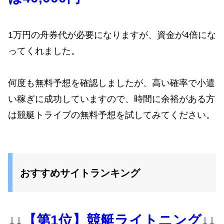
1万円の舟券代が必要になりますが、資金が4倍にな
ってくれました。
何度も無料予想を確認しましたが、高い確率で小遣
い稼ぎに成功していますので、時間に余裕がある方
は競艇トライブの無料予想を試してみてください。
おすすめサイトランキング
↓↓【第1位】競艇ライトニング↓↓