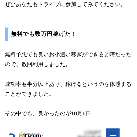
ぜひあなたもトライブに参加してみてください。
無料でも数万円稼げた！
無料予想でも良いお小遣い稼ぎができると噂だった
ので、数回利用しました。
成功率も半分以上あり、稼げるというのを体感する
ことができました。
その中でも、良かったのが10月6日