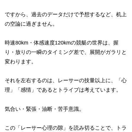
ですから、過去のデータだけで予想するなど、机上
の空論に過ぎません。
時速80km・体感速度120kmの競艇の世界は、握
り・放りの一瞬のタイミング差で、展開がガラリと
変わります。
それを左右するのは、レーサーの技量以上に、「心
理」「感情」であるとトライブは考えています。
気合い・緊張・油断・苦手意識。
この「レーサー心理の隙」を読み切ることで、トラ