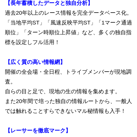
【長年蓄積したデータと独自分析】
過去20年以上のレース情報を完全データベース化。
「当地平均ST」「風速反映平均ST」「1マーク通過
順位」「ターン時順位上昇値」など、多くの独自指
標を設定しフル活用！
【広く質の高い情報網】
開催の全会場・全日程、トライブメンバーが現地調
査。
自らの目と足で、現地の生の情報を集めます。
また20年間で培った独自の情報ルートから、一般人
では触れることすらできないマル秘情報も入手！
【レーサーを徹底マーク】