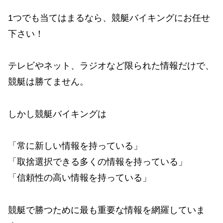
1つでも当てはまるなら、競艇バイキングにお任せ
下さい！
テレビやネット、ラジオなど限られた情報だけで、
競艇は勝てません。
しかし競艇バイキングは
「常に新しい情報を持っている」
「取捨選択できる多くの情報を持っている」
「信頼性の高い情報を持っている」
競艇で勝つために最も重要な情報を網羅していま