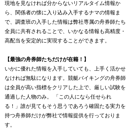
現地を見なければ分からないリアルタイム情報か
ら、関係者の懐に入り込み入手するナマの情報ま
で、調査班の入手した情報は弊社専属の舟券師たち
全員に共有されることで、いかなる情報も高精度・
高配当を安定的に実現することができます。
【最強の舟券師たちだけが在籍！】
いかに優れた情報を入手していても、上手く活かせ
なければ無駄になります。競艇バイキングの舟券師
は全員が高い指標をクリアした上で、厳しい試験を
通過した人物のみ。 「この人になら任せられ
る！」誰が見てもそう思うであろう確固たる実力を
持つ舟券師だけが弊社で情報提供を行っておりま
す。