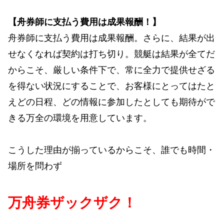
【舟券師に支払う費用は成果報酬！】
舟券師に支払う費用は成果報酬。さらに、結果が出
せなくなれば契約は打ち切り。競艇は結果が全てだ
からこそ、厳しい条件下で、常に全力で提供せざる
を得ない状況にすることで、お客様にとってはたと
えどの日程、どの情報に参加したとしても期待がで
きる万全の環境を用意しています。
こうした理由が揃っているからこそ、誰でも時間・
場所を問わず
万舟券ザックザク！