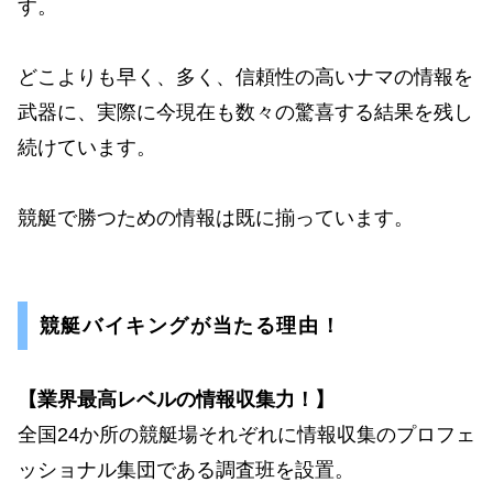
す。
どこよりも早く、多く、信頼性の高いナマの情報を
武器に、実際に今現在も数々の驚喜する結果を残し
続けています。
競艇で勝つための情報は既に揃っています。
競艇バイキングが当たる理由！
【業界最高レベルの情報収集力！】
全国24か所の競艇場それぞれに情報収集のプロフェ
ッショナル集団である調査班を設置。