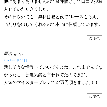
他にあまりありませんので高評価として口コミ投稿
させていただきました。
その日以外でも、無料は昼と夜で2レースもらえ、
当たりを出してくれるので本当に信頼しています。
返信
匿名
より:
2021年9月11日
新しそうな情報っていいですよね。これまで見てな
かったし、新進気鋭と言われてたので参加。
人気のマイスタープレンで27万円頂きました！！
返信