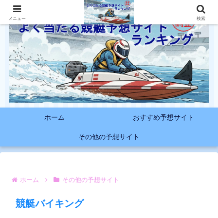
メニュー
検索
ホーム
おすすめ予想サイト
その他の予想サイト
ホーム
その他の予想サイト
競艇バイキング