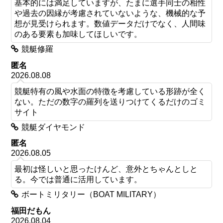
基本的には満足していますが、たまに選手同士の相性
や過去の因縁が考慮されていないような、機械的な予
想が見受けられます。数値データだけでなく、人間味
のある要素も加味してほしいです。
競艇修羅
匿名
2026.08.08
競艇特有の風や水面の特徴を考慮している形跡が全く
ない。ただの数字の羅列を送りつけてくるだけのゴミ
サイト
競艇ダイヤモンド
匿名
2026.08.05
最初は怪しいと思ったけんど、意外とちゃんとしと
る。今では普通に活用しています。
ボートミリタリー（BOAT MILITARY）
福田だもん
2026.08.04