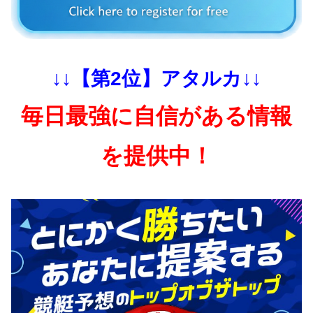
↓↓【第2位】アタルカ↓↓
毎日最強に自信がある情報
を提供中！