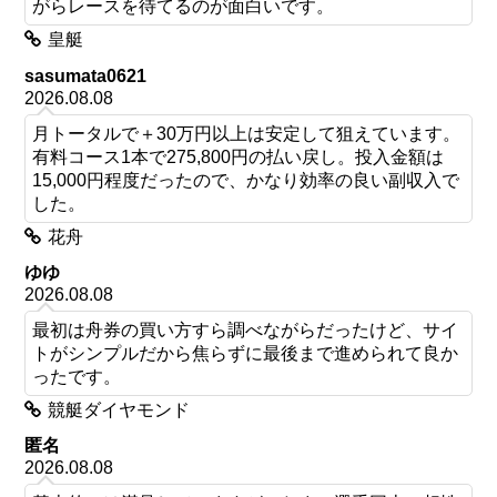
がらレースを待てるのが面白いです。
皇艇
sasumata0621
2026.08.08
月トータルで＋30万円以上は安定して狙えています。
有料コース1本で275,800円の払い戻し。投入金額は
15,000円程度だったので、かなり効率の良い副収入で
した。
花舟
ゆゆ
2026.08.08
最初は舟券の買い方すら調べながらだったけど、サイ
トがシンプルだから焦らずに最後まで進められて良か
ったです。
競艇ダイヤモンド
匿名
2026.08.08