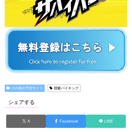
その他の予想サイト
競艇バイキング
シェアする
X
Facebook
LINE