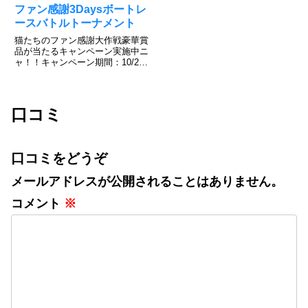
ファン感謝3Daysボートレ
ースバトルトーナメント
猫たちのファン感謝大作戦豪華賞
品が当たるキャンペーン実施中ニ
ャ！！キャンペーン期間：10/2～
10/9その場で当たる！ニャンキュ
ーミッションキャンペーンXから
応募可能で毎日チャレンジでき
る！キャンペーン投稿をリポスト
口コミ
するだけInstagra...
口コミをどうぞ
メールアドレスが公開されることはありません。
コメント
※