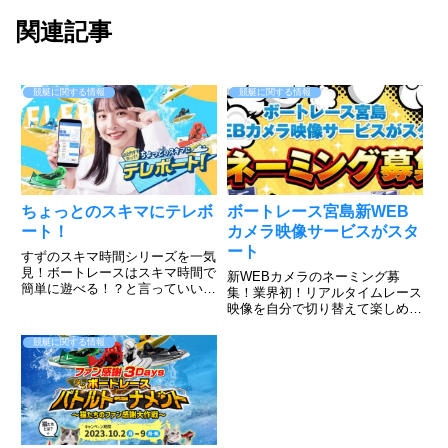
関連記事
競艇に関する情報
競艇に関する情報
ちょっとのスキマにテレボ
ボートレース宮島新WEB
ート！
カメラ映像サービスがスタ
ート
すずのスキマ時間シリーズを一気
見！ボートレースはスキマ時間で
新WEBカメラのネーミング募
簡単に遊べる！？と言っていいの
集！業界初！リアルタイムレース
か、出来るんです。そんな山之内
映像を自分で切り替えて楽しめ
すずだってやってるテレボート動
る。このような感じ！すでにボー
画をご覧下さい。簡単に登録でき
トレース宮島のHPで実施されて
競艇に関する情報
て、好きな色を選んで勝負できる
いますのでご覧ください。すご
のがボートレース！だが、そん
い！普段見れないアングルからの
な...
レースが見れますね。上手くいけ
ば、今...