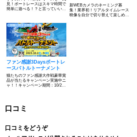
見！ボートレースはスキマ時間で
新WEBカメラのネーミング募
簡単に遊べる！？と言っていいの
集！業界初！リアルタイムレース
か、出来るんです。そんな山之内
映像を自分で切り替えて楽しめ
すずだってやってるテレボート動
る。このような感じ！すでにボー
画をご覧下さい。簡単に登録でき
トレース宮島のHPで実施されて
競艇に関する情報
て、好きな色を選んで勝負できる
いますのでご覧ください。すご
のがボートレース！だが、そん
い！普段見れないアングルからの
な...
レースが見れますね。上手くいけ
ば、今...
ファン感謝3Daysボートレ
ースバトルトーナメント
猫たちのファン感謝大作戦豪華賞
品が当たるキャンペーン実施中ニ
ャ！！キャンペーン期間：10/2～
10/9その場で当たる！ニャンキュ
ーミッションキャンペーンXから
応募可能で毎日チャレンジでき
る！キャンペーン投稿をリポスト
口コミ
するだけInstagra...
口コミをどうぞ