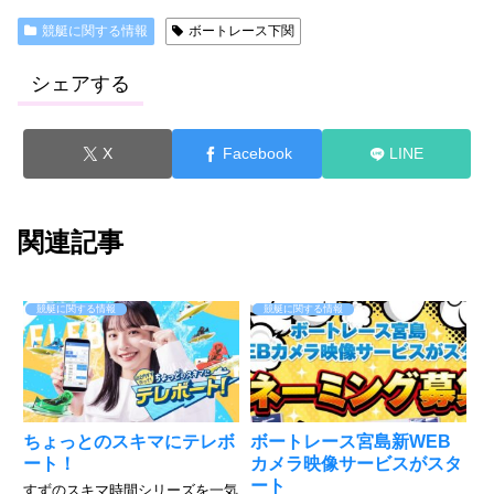
競艇に関する情報
ボートレース下関
シェアする
X
Facebook
LINE
関連記事
競艇に関する情報
競艇に関する情報
ちょっとのスキマにテレボ
ボートレース宮島新WEB
ート！
カメラ映像サービスがスタ
ート
すずのスキマ時間シリーズを一気