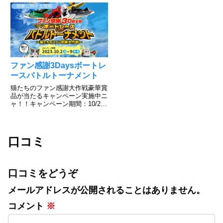
画をご覧下さい。簡単に登録でき
トレース宮島のHPで実施されて
競艇に関する情報
て、好きな色を選んで勝負できる
いますのでご覧ください。すご
のがボートレース！だが、そん
い！普段見れないアングルからの
な...
レースが見れますね。上手くいけ
ば、今...
ファン感謝3Daysボートレ
ースバトルトーナメント
猫たちのファン感謝大作戦豪華賞
品が当たるキャンペーン実施中ニ
ャ！！キャンペーン期間：10/2～
10/9その場で当たる！ニャンキュ
ーミッションキャンペーンXから
応募可能で毎日チャレンジでき
る！キャンペーン投稿をリポスト
口コミ
するだけInstagra...
口コミをどうぞ
メールアドレスが公開されることはありません。
コメント
※