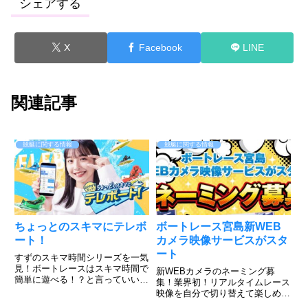
シェアする
X
Facebook
LINE
関連記事
競艇に関する情報
競艇に関する情報
ちょっとのスキマにテレボ
ボートレース宮島新WEB
ート！
カメラ映像サービスがスタ
ート
すずのスキマ時間シリーズを一気
見！ボートレースはスキマ時間で
新WEBカメラのネーミング募
簡単に遊べる！？と言っていいの
集！業界初！リアルタイムレース
か、出来るんです。そんな山之内
映像を自分で切り替えて楽しめ
すずだってやってるテレボート動
る。このような感じ！すでにボー