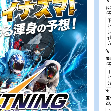
ね
20
匿
20
匿
20