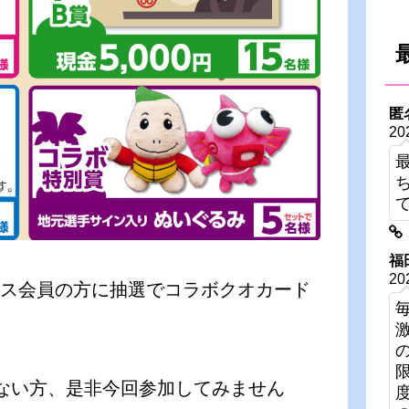
匿
20
福
20
レス会員の方に抽選でコラボクオカード
ない方、是非今回参加してみません