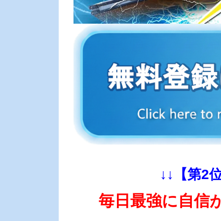
↓↓【第2
毎日最強に自信