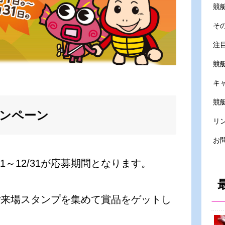
競
そ
注
競
キ
競艇
ンペーン
リ
お
1～12/31が応募期間となります。
ご来場スタンプを集めて賞品をゲットし