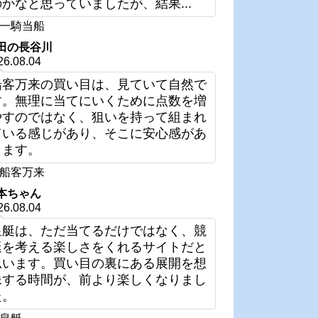
のかなと思っていましたが、結果...
一騎当船
田の長谷川
26.08.04
船客万来の買い目は、見ていて自然で
す。無理に当てにいくために点数を増
やすのではなく、狙いを持って組まれ
ている感じがあり、そこに安心感があ
ります。
船客万来
本ちゃん
26.08.04
皇艇は、ただ当てるだけではなく、競
艇を考える楽しさをくれるサイトだと
思います。買い目の裏にある展開を想
像する時間が、前より楽しくなりまし
た。