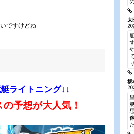
太
しいですけどね。
20
坂
競艇ライトニング↓↓
20
スの予想が大人気！