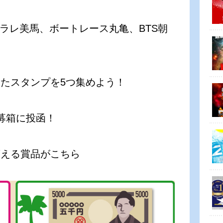
オラレ美馬、ボートレース丸亀、BTS朝
たスタンプを5つ集めよう！
募箱に投函！
貰える賞品がこちら