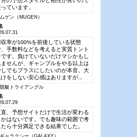
自分の予想スタイルと相性が良いので
使っています。
ムゲン（MUGEN）
名
26.07.31
回収率が100%を前後している状態
で、手数料などを考えると実質トント
ンです。負けていないだけマシかもし
れませんが、ギャンブルをやる以上は
少しでもプラスにしたいのが本音。大
負けをしない安心感はありますが...
競艇トライアングル
名
26.07.29
正直、予想サイトだけで生活が変わる
とかはないです。でも趣味の範囲で考
えたら十分満足できる結果でした。
ギャラクシー（GALAXY）