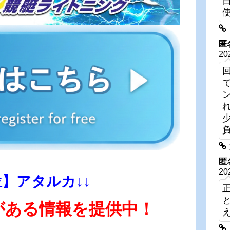
匿
20
匿
20
位】アタルカ↓↓
がある情報を提供中！