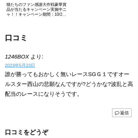
猫たちのファン感謝大作戦豪華賞
品が当たるキャンペーン実施中ニ
ャ！！キャンペーン期間：10/2～
10/9その場で当たる！ニャンキュ
ーミッションキャンペーンXから
応募可能で毎日チャレンジでき
る！キャンペーン投稿をリポスト
口コミ
するだけInstagra...
1246BOX
より:
2023年5月23日
誰が勝ってもおかしく無いレースSGＧ１ですオー
ルスター西山の悲願なんですが?どうかな?波乱と高
配当のレースになりそうです。
返信
口コミをどうぞ