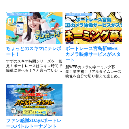
競艇に関する情報
競艇に関する情報
ちょっとのスキマにテレボ
ボートレース宮島新WEB
ート！
カメラ映像サービスがスタ
ート
すずのスキマ時間シリーズを一気
見！ボートレースはスキマ時間で
新WEBカメラのネーミング募
簡単に遊べる！？と言っていいの
集！業界初！リアルタイムレース
か、出来るんです。そんな山之内
映像を自分で切り替えて楽しめ
すずだってやってるテレボート動
る。このような感じ！すでにボー
画をご覧下さい。簡単に登録でき
トレース宮島のHPで実施されて
競艇に関する情報
て、好きな色を選んで勝負できる
いますのでご覧ください。すご
のがボートレース！だが、そん
い！普段見れないアングルからの
な...
レースが見れますね。上手くいけ
ば、今...
ファン感謝3Daysボートレ
ースバトルトーナメント