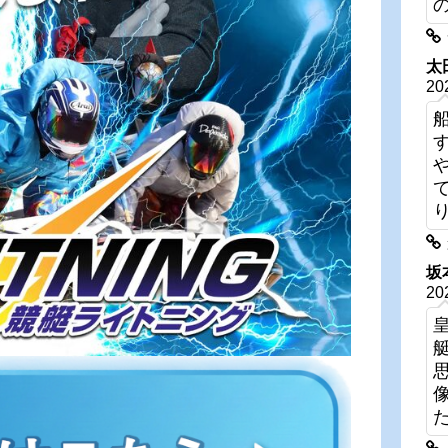
太
20
坂
20