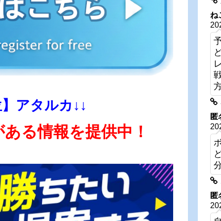
ね
20
位】アタルカ↓↓
匿
20
がある情報を提供中！
匿
20