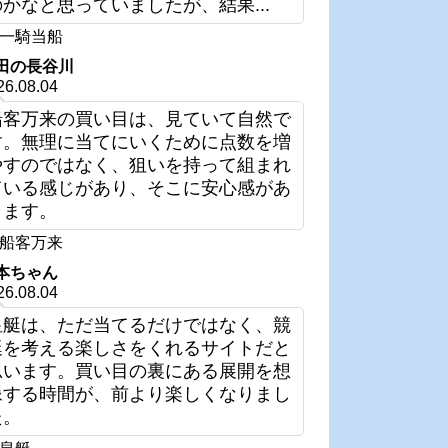
のかなと思っていましたが、結果...
一騎当船
田の長谷川
26.08.04
船客万来の買い目は、見ていて自然で
す。無理に当てにいくために点数を増
やすのではなく、狙いを持って組まれ
ている感じがあり、そこに安心感があ
ります。
船客万来
本ちゃん
26.08.04
皇艇は、ただ当てるだけではなく、競
艇を考える楽しさをくれるサイトだと
思います。買い目の裏にある展開を想
像する時間が、前より楽しくなりまし
た。