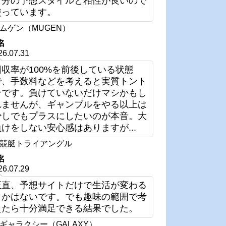
自分の予想スタイルと相性が良いので
使っています。
ムゲン（MUGEN）
名
26.07.31
回収率が100%を前後している状態
で、手数料などを考えると実質トント
ンです。負けていないだけマシかもし
れませんが、ギャンブルをやる以上は
少しでもプラスにしたいのが本音。大
負けをしない安心感はありますが...
競艇トライアングル
名
26.07.29
正直、予想サイトだけで生活が変わる
とかはないです。でも趣味の範囲で考
えたら十分満足できる結果でした。
ギャラクシー（GALAXY）