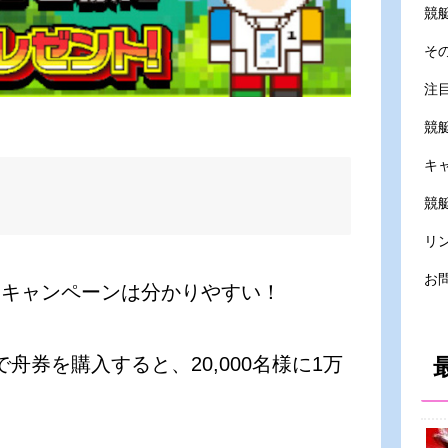
競
そ
注
競
キ
競艇
リ
お
クキャンペーンは分かりやすい！
で舟券を購入すると、20,000名様に1万