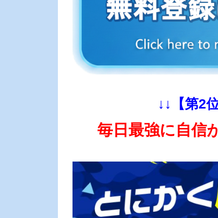
↓↓【第2
毎日最強に自信