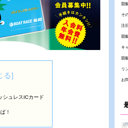
競
そ
注
競
キ
競艇
リ
お
シュレスICカード
れば！