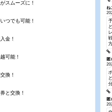
入がスムーズに！
ね
20
がいつでも可能！
動入金！
繰越可能！
匿
20
と交換！
席券と交換！
匿
20