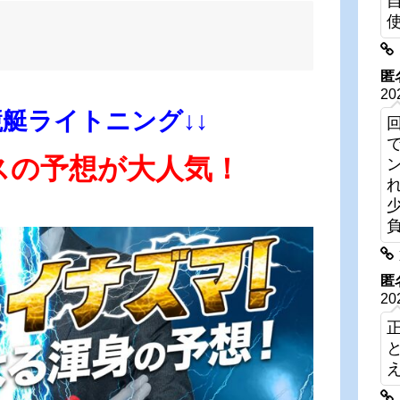
匿
20
競艇ライトニング↓↓
スの予想が大人気！
匿
20