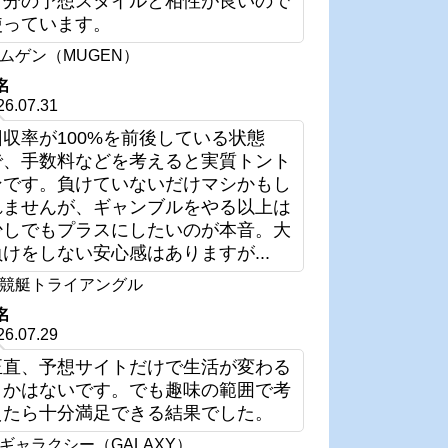
自分の予想スタイルと相性が良いので
使っています。
ムゲン（MUGEN）
名
26.07.31
回収率が100%を前後している状態
で、手数料などを考えると実質トント
ンです。負けていないだけマシかもし
れませんが、ギャンブルをやる以上は
少しでもプラスにしたいのが本音。大
負けをしない安心感はありますが...
競艇トライアングル
名
26.07.29
正直、予想サイトだけで生活が変わる
とかはないです。でも趣味の範囲で考
えたら十分満足できる結果でした。
ギャラクシー（GALAXY）