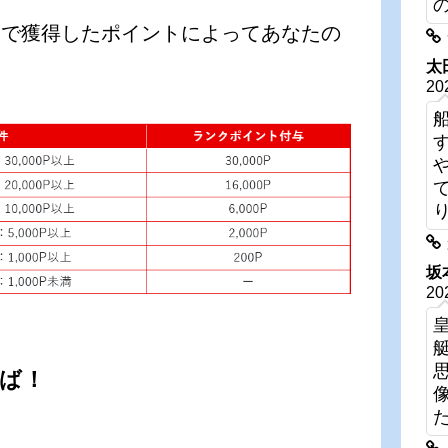
期で獲得したポイントによってあなたの
太
20
坂
20
ば！