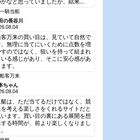
のかなと思っていましたが、結果...
一騎当船
田の長谷川
26.08.04
船客万来の買い目は、見ていて自然で
す。無理に当てにいくために点数を増
やすのではなく、狙いを持って組まれ
ている感じがあり、そこに安心感があ
ります。
船客万来
本ちゃん
26.08.04
皇艇は、ただ当てるだけではなく、競
艇を考える楽しさをくれるサイトだと
思います。買い目の裏にある展開を想
像する時間が、前より楽しくなりまし
た。