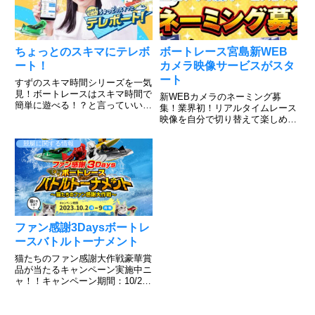
ちょっとのスキマにテレボ
ボートレース宮島新WEB
ート！
カメラ映像サービスがスタ
ート
すずのスキマ時間シリーズを一気
見！ボートレースはスキマ時間で
新WEBカメラのネーミング募
簡単に遊べる！？と言っていいの
集！業界初！リアルタイムレース
か、出来るんです。そんな山之内
映像を自分で切り替えて楽しめ
すずだってやってるテレボート動
る。このような感じ！すでにボー
画をご覧下さい。簡単に登録でき
トレース宮島のHPで実施されて
競艇に関する情報
て、好きな色を選んで勝負できる
いますのでご覧ください。すご
のがボートレース！だが、そん
い！普段見れないアングルからの
な...
レースが見れますね。上手くいけ
ば、今...
ファン感謝3Daysボートレ
ースバトルトーナメント
猫たちのファン感謝大作戦豪華賞
品が当たるキャンペーン実施中ニ
ャ！！キャンペーン期間：10/2～
10/9その場で当たる！ニャンキュ
ーミッションキャンペーンXから
応募可能で毎日チャレンジでき