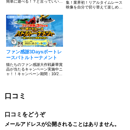
簡単に遊べる！？と言っていいの
集！業界初！リアルタイムレース
か、出来るんです。そんな山之内
映像を自分で切り替えて楽しめ
すずだってやってるテレボート動
る。このような感じ！すでにボー
画をご覧下さい。簡単に登録でき
トレース宮島のHPで実施されて
競艇に関する情報
て、好きな色を選んで勝負できる
いますのでご覧ください。すご
のがボートレース！だが、そん
い！普段見れないアングルからの
な...
レースが見れますね。上手くいけ
ば、今...
ファン感謝3Daysボートレ
ースバトルトーナメント
猫たちのファン感謝大作戦豪華賞
品が当たるキャンペーン実施中ニ
ャ！！キャンペーン期間：10/2～
10/9その場で当たる！ニャンキュ
ーミッションキャンペーンXから
応募可能で毎日チャレンジでき
る！キャンペーン投稿をリポスト
口コミ
するだけInstagra...
口コミをどうぞ
メールアドレスが公開されることはありません。