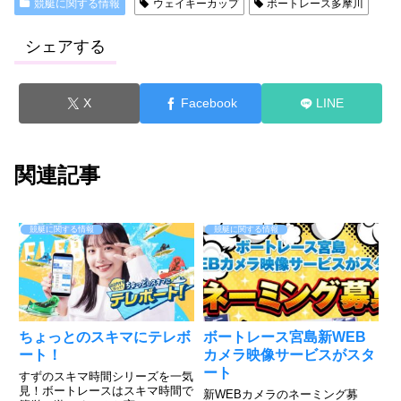
競艇に関する情報
ウェイキーカップ
ボートレース多摩川
シェアする
X
Facebook
LINE
関連記事
競艇に関する情報
競艇に関する情報
ちょっとのスキマにテレボ
ボートレース宮島新WEB
ート！
カメラ映像サービスがスタ
ート
すずのスキマ時間シリーズを一気
見！ボートレースはスキマ時間で
新WEBカメラのネーミング募