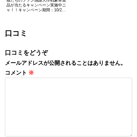
猫たちのファン感謝大作戦豪華賞
品が当たるキャンペーン実施中ニ
ャ！！キャンペーン期間：10/2～
10/9その場で当たる！ニャンキュ
ーミッションキャンペーンXから
応募可能で毎日チャレンジでき
る！キャンペーン投稿をリポスト
口コミ
するだけInstagra...
口コミをどうぞ
メールアドレスが公開されることはありません。
コメント
※