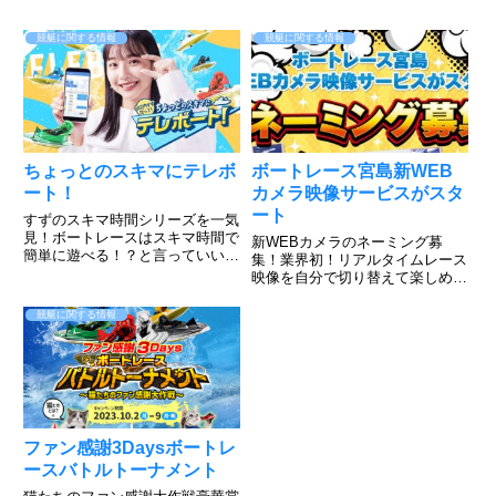
競艇に関する情報
競艇に関する情報
ちょっとのスキマにテレボ
ボートレース宮島新WEB
ート！
カメラ映像サービスがスタ
ート
すずのスキマ時間シリーズを一気
見！ボートレースはスキマ時間で
新WEBカメラのネーミング募
簡単に遊べる！？と言っていいの
集！業界初！リアルタイムレース
か、出来るんです。そんな山之内
映像を自分で切り替えて楽しめ
すずだってやってるテレボート動
る。このような感じ！すでにボー
画をご覧下さい。簡単に登録でき
トレース宮島のHPで実施されて
競艇に関する情報
て、好きな色を選んで勝負できる
いますのでご覧ください。すご
のがボートレース！だが、そん
い！普段見れないアングルからの
な...
レースが見れますね。上手くいけ
ば、今...
ファン感謝3Daysボートレ
ースバトルトーナメント