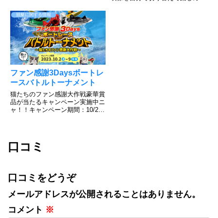
すずだってやってるテレボート動
る。このような感じ！すでにボー
画をご覧下さい。簡単に登録でき
トレース宮島のHPで実施されて
競艇に関する情報
て、好きな色を選んで勝負できる
いますのでご覧ください。すご
のがボートレース！だが、そん
い！普段見れないアングルからの
な...
レースが見れますね。上手くいけ
ば、今...
ファン感謝3Daysボートレ
ースバトルトーナメント
猫たちのファン感謝大作戦豪華賞
品が当たるキャンペーン実施中ニ
ャ！！キャンペーン期間：10/2～
10/9その場で当たる！ニャンキュ
ーミッションキャンペーンXから
応募可能で毎日チャレンジでき
る！キャンペーン投稿をリポスト
口コミ
するだけInstagra...
口コミをどうぞ
メールアドレスが公開されることはありません。
コメント
※