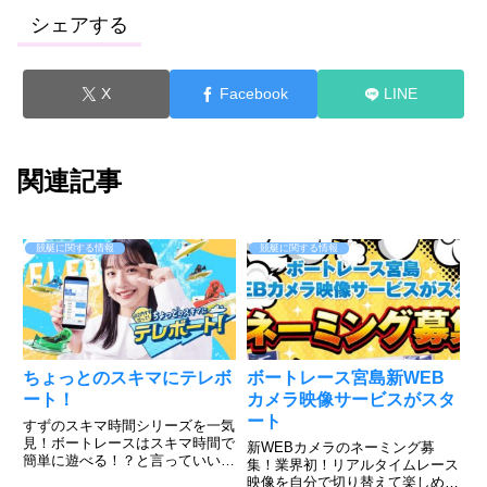
シェアする
X
Facebook
LINE
関連記事
競艇に関する情報
競艇に関する情報
ちょっとのスキマにテレボ
ボートレース宮島新WEB
ート！
カメラ映像サービスがスタ
ート
すずのスキマ時間シリーズを一気
見！ボートレースはスキマ時間で
新WEBカメラのネーミング募
簡単に遊べる！？と言っていいの
集！業界初！リアルタイムレース
か、出来るんです。そんな山之内
映像を自分で切り替えて楽しめ