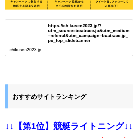
https://chikusen2023.jp/?
utm_source=boatrace.jp&utm_medium
=referral&utm_campaign=boatrace.jp_
pc_top_slidebanner
chikusen2023.jp
おすすめサイトランキング
↓↓【第1位】競艇ライトニング↓↓