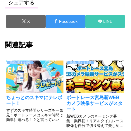
シェアする
X
Facebook
LINE
関連記事
競艇に関する情報
競艇に関する情報
ちょっとのスキマにテレボ
ボートレース宮島新WEB
ート！
カメラ映像サービスがスタ
ート
すずのスキマ時間シリーズを一気
見！ボートレースはスキマ時間で
新WEBカメラのネーミング募
簡単に遊べる！？と言っていいの
集！業界初！リアルタイムレース
か、出来るんです。そんな山之内
映像を自分で切り替えて楽しめ
すずだってやってるテレボート動
る。このような感じ！すでにボー