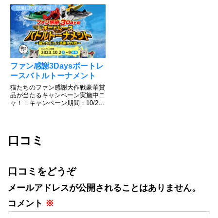
画をご覧下さい。簡単に登録でき
トレース宮島のHPで実施されて
競艇に関する情報
て、好きな色を選んで勝負できる
いますのでご覧ください。すご
のがボートレース！だが、そん
い！普段見れないアングルからの
な...
レースが見れますね。上手くいけ
ば、今...
ファン感謝3Daysボートレ
ースバトルトーナメント
猫たちのファン感謝大作戦豪華賞
品が当たるキャンペーン実施中ニ
ャ！！キャンペーン期間：10/2～
10/9その場で当たる！ニャンキュ
ーミッションキャンペーンXから
応募可能で毎日チャレンジでき
る！キャンペーン投稿をリポスト
口コミ
するだけInstagra...
口コミをどうぞ
メールアドレスが公開されることはありません。
コメント
※