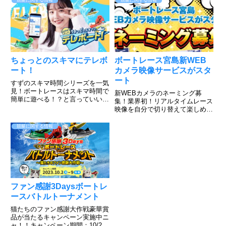
競艇に関する情報
競艇に関する情報
ちょっとのスキマにテレボ
ボートレース宮島新WEB
ート！
カメラ映像サービスがスタ
ート
すずのスキマ時間シリーズを一気
見！ボートレースはスキマ時間で
新WEBカメラのネーミング募
簡単に遊べる！？と言っていいの
集！業界初！リアルタイムレース
か、出来るんです。そんな山之内
映像を自分で切り替えて楽しめ
すずだってやってるテレボート動
る。このような感じ！すでにボー
画をご覧下さい。簡単に登録でき
トレース宮島のHPで実施されて
競艇に関する情報
て、好きな色を選んで勝負できる
いますのでご覧ください。すご
のがボートレース！だが、そん
い！普段見れないアングルからの
な...
レースが見れますね。上手くいけ
ば、今...
ファン感謝3Daysボートレ
ースバトルトーナメント
猫たちのファン感謝大作戦豪華賞
品が当たるキャンペーン実施中ニ
ャ！！キャンペーン期間：10/2～