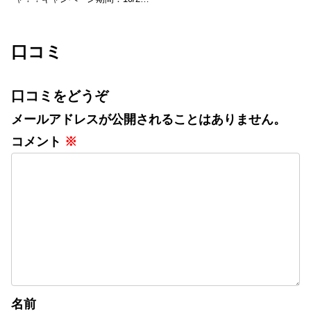
10/9その場で当たる！ニャンキュ
ーミッションキャンペーンXから
応募可能で毎日チャレンジでき
る！キャンペーン投稿をリポスト
口コミ
するだけInstagra...
口コミをどうぞ
メールアドレスが公開されることはありません。
コメント
※
名前