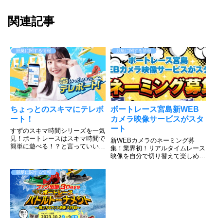
関連記事
競艇に関する情報
競艇に関する情報
ちょっとのスキマにテレボ
ボートレース宮島新WEB
ート！
カメラ映像サービスがスタ
ート
すずのスキマ時間シリーズを一気
見！ボートレースはスキマ時間で
新WEBカメラのネーミング募
簡単に遊べる！？と言っていいの
集！業界初！リアルタイムレース
か、出来るんです。そんな山之内
映像を自分で切り替えて楽しめ
すずだってやってるテレボート動
る。このような感じ！すでにボー
画をご覧下さい。簡単に登録でき
トレース宮島のHPで実施されて
競艇に関する情報
て、好きな色を選んで勝負できる
いますのでご覧ください。すご
のがボートレース！だが、そん
い！普段見れないアングルからの
な...
レースが見れますね。上手くいけ
ば、今...