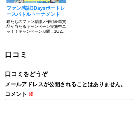
ファン感謝3Daysボートレ
ースバトルトーナメント
猫たちのファン感謝大作戦豪華賞
品が当たるキャンペーン実施中ニ
ャ！！キャンペーン期間：10/2～
10/9その場で当たる！ニャンキュ
ーミッションキャンペーンXから
応募可能で毎日チャレンジでき
る！キャンペーン投稿をリポスト
口コミ
するだけInstagra...
口コミをどうぞ
メールアドレスが公開されることはありません。
コメント
※