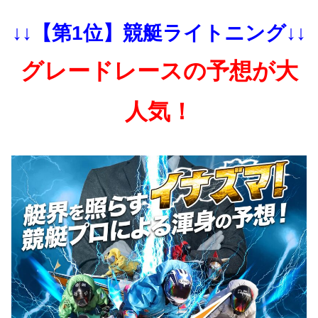
↓↓【第1位】競艇ライトニング↓↓
グレードレースの予想が大
人気！