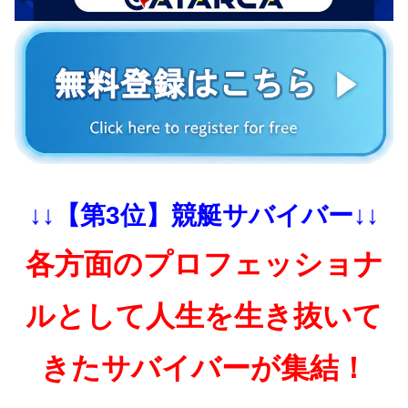
↓↓【第3位】競艇サバイバー↓↓
各方面のプロフェッショナ
ルとして人生を生き抜いて
きたサバイバーが集結！