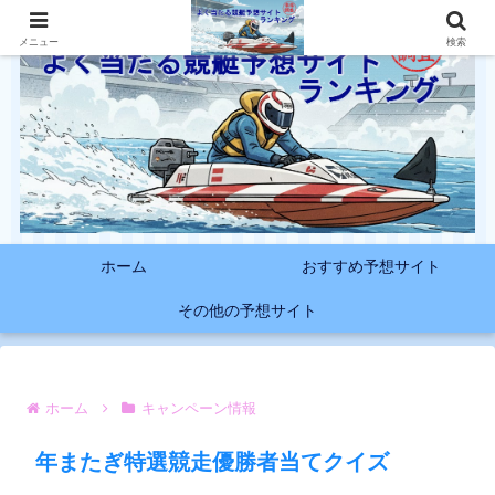
メニュー
検索
ホーム
おすすめ予想サイト
その他の予想サイト
ホーム
キャンペーン情報
年またぎ特選競走優勝者当てクイズ