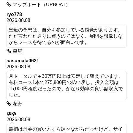
アップボート（UPBOAT）
ryo778
2026.08.08
皇艇の予想は、自分も参加している感覚があります。
ただ言われた通りに買うのではなく、展開を想像しな
がらレースを待てるのが面白いです。
皇艇
sasumata0621
2026.08.08
月トータルで＋30万円以上は安定して狙えています。
有料コース1本で275,800円の払い戻し。投入金額は
15,000円程度だったので、かなり効率の良い副収入で
した。
花舟
ゆゆ
2026.08.08
最初は舟券の買い方すら調べながらだったけど、サイ