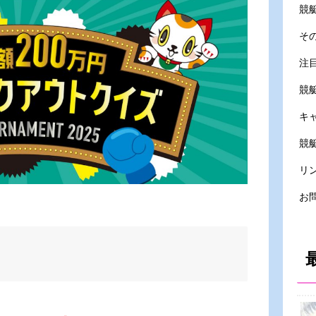
競
そ
注
競
キ
競艇
リ
お