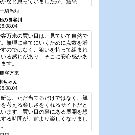
のかなと思っていましたが、結果...
一騎当船
田の長谷川
26.08.04
船客万来の買い目は、見ていて自然で
す。無理に当てにいくために点数を増
やすのではなく、狙いを持って組まれ
ている感じがあり、そこに安心感があ
ります。
船客万来
本ちゃん
26.08.04
皇艇は、ただ当てるだけではなく、競
艇を考える楽しさをくれるサイトだと
思います。買い目の裏にある展開を想
像する時間が、前より楽しくなりまし
た。