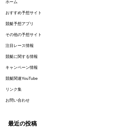
ホーム
おすすめ予想サイト
競艇予想アプリ
その他の予想サイト
注目レース情報
競艇に関する情報
キャンペーン情報
競艇関連YouTube
リンク集
お問い合わせ
最近の投稿