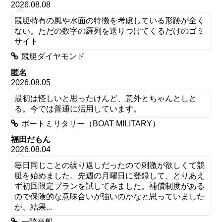
2026.08.08
競艇特有の風や水面の特徴を考慮している形跡が全く
ない。ただの数字の羅列を送りつけてくるだけのゴミ
サイト
競艇ダイヤモンド
匿名
2026.08.05
最初は怪しいと思ったけんど、意外とちゃんとしと
る。今では普通に活用しています。
ボートミリタリー（BOAT MILITARY）
福田だもん
2026.08.04
毎日同じことの繰り返しだったので刺激が欲しくて競
艇を始めました。先週の月曜日に登録して、とりあえ
ず初回限定プランを試してみました。補償制度がある
ので保険的な意味合いが強いのかなと思っていました
が、結果...
一騎当船