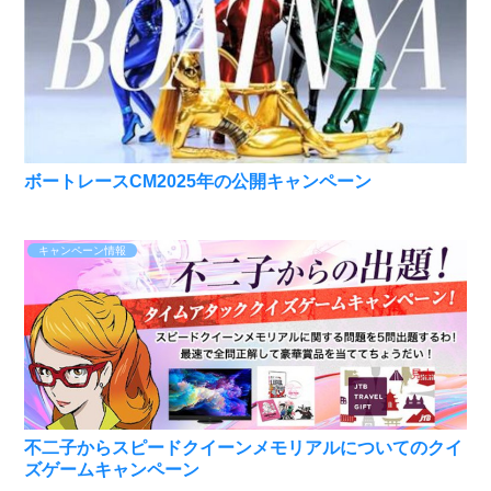
ボートレースCM2025年の公開キャンペーン
キャンペーン情報
不二子からスピードクイーンメモリアルについてのクイ
ズゲームキャンペーン