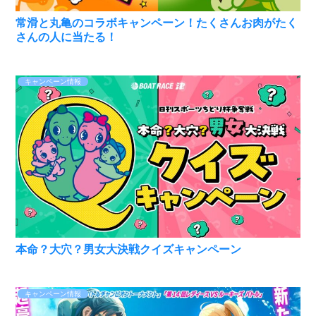
常滑と丸亀のコラボキャンペーン！たくさんお肉がたく
さんの人に当たる！
キャンペーン情報
本命？大穴？男女大決戦クイズキャンペーン
キャンペーン情報