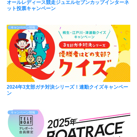
オールレディース競走ジュエルセブンカップインターネ
ット投票キャンペーン
キャンペーン情報
2024年3支部ガチ対決シリーズ！連動クイズキャンペー
ン
キャンペーン情報