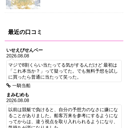
最近の口コミ
いせえびせんベー
2026.08.08
マジで8割くらい当たってる気がするんだけど 最初は
「これ本当か？」って疑ってた。でも無料予想を試し
に買ったら普通に当たって笑った。
一騎当船
まみむめも
2026.08.08
以前は競艇で負けると、自分の予想力のなさに嫌にな
ることがありました。船客万来を参考にするようにな
ってからは、違う視点を取り入れられるようになり、
気持ちが楽になりました。