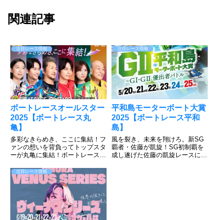
関連記事
注目レース情報
注目レース情報
ボートレースオールスター
平和島モーターボート大賞
2025【ボートレース丸
2025【ボートレース平和
亀】
島】
多彩なきらめき、ここに集結！フ
風を裂き、未来を翔けろ。新SG
ァンの想いを背負ってトップスタ
覇者・佐藤が凱旋！SG初制覇を
ーが丸亀に集結！ボートレース丸
成し遂げた佐藤の凱旋レースに注
亀で5月27日～6月1日まで「SG
目が集まるが、濱野谷、石渡、齊
第52回ボートレースオールスタ
藤のキャリア勢も負けてはいられ
注目レース情報
ー」が開催される。ファン投票で
ない。遠征勢も吉川、中島の両グ
選ばれた選手など52人が丸亀ナ
ランプリ覇者など強敵が集結。3
イターに集結。ファンの思い...
月若松ボートレースクラシック
で...