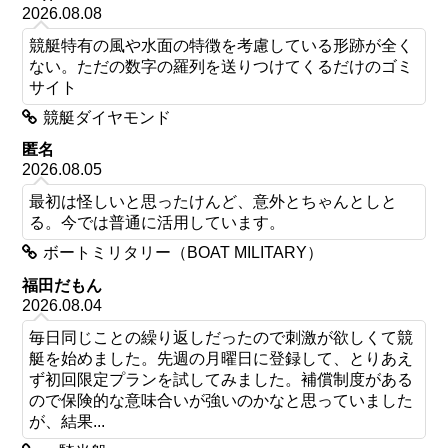
2026.08.08
競艇特有の風や水面の特徴を考慮している形跡が全く
ない。ただの数字の羅列を送りつけてくるだけのゴミ
サイト
競艇ダイヤモンド
匿名
2026.08.05
最初は怪しいと思ったけんど、意外とちゃんとしと
る。今では普通に活用しています。
ボートミリタリー（BOAT MILITARY）
福田だもん
2026.08.04
毎日同じことの繰り返しだったので刺激が欲しくて競
艇を始めました。先週の月曜日に登録して、とりあえ
ず初回限定プランを試してみました。補償制度がある
ので保険的な意味合いが強いのかなと思っていました
が、結果...