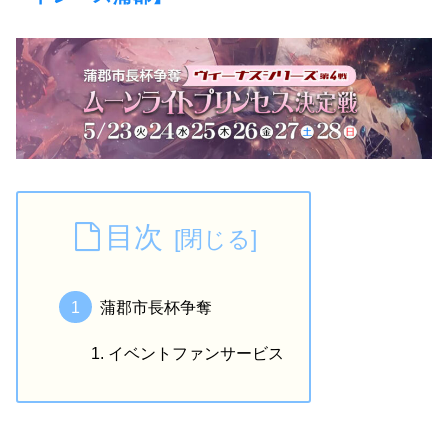
目次
蒲郡市長杯争奪
イベントファンサービス