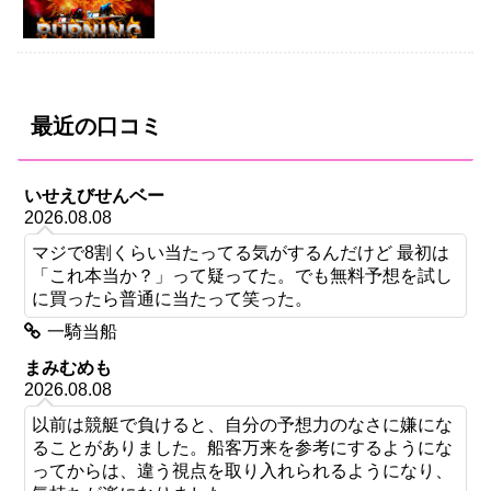
最近の口コミ
いせえびせんベー
2026.08.08
マジで8割くらい当たってる気がするんだけど 最初は
「これ本当か？」って疑ってた。でも無料予想を試し
に買ったら普通に当たって笑った。
一騎当船
まみむめも
2026.08.08
以前は競艇で負けると、自分の予想力のなさに嫌にな
ることがありました。船客万来を参考にするようにな
ってからは、違う視点を取り入れられるようになり、