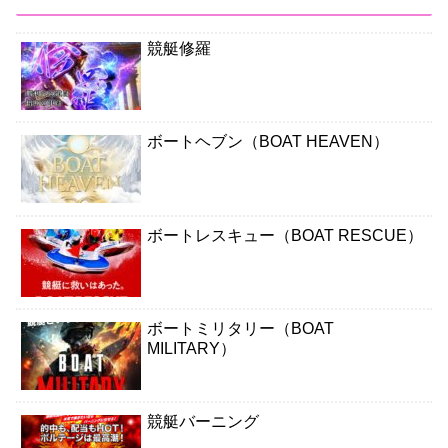
競艇修羅
ボートヘブン（BOAT HEAVEN）
ボートレスキュー（BOAT RESCUE）
ボートミリタリー（BOAT
MILITARY）
競艇バーニング