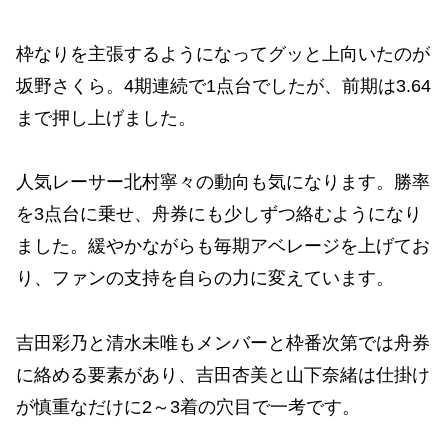
枠なりを主張するようになってグッと上向いたのが
坂野さくら。4期連続で1点台でしたが、前期は3.64
まで押し上げました。
人気レーサー北村寧々の動向も気になります。勝率
を3点台に乗せ、舟券にも少しずつ絡むようになり
ました。緩やかながらも毎期アベレージを上げてお
り、ファンの支持を自らの力に変えています。
吉田彩乃と清水未唯もメンバーと枠番次第では舟券
に絡める要素があり、吉田杏美と山下奈緒は仕掛け
が慎重なだけに2～3着の穴目で一考です。