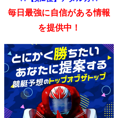
毎日最強に自信がある情報
を提供中！