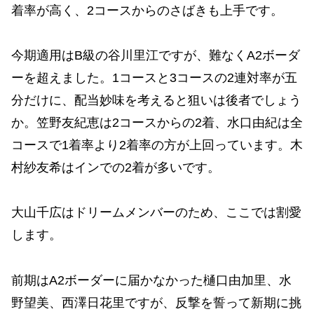
着率が高く、2コースからのさばきも上手です。
今期適用はB級の谷川里江ですが、難なくA2ボーダ
ーを超えました。1コースと3コースの2連対率が五
分だけに、配当妙味を考えると狙いは後者でしょう
か。笠野友紀恵は2コースからの2着、水口由紀は全
コースで1着率より2着率の方が上回っています。木
村紗友希はインでの2着が多いです。
大山千広はドリームメンバーのため、ここでは割愛
します。
前期はA2ボーダーに届かなかった樋口由加里、水
野望美、西澤日花里ですが、反撃を誓って新期に挑