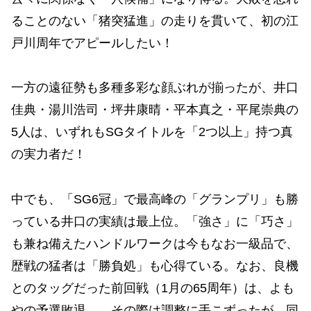
ることのない「猪突猛進」の走りを貫いて、初の江
戸川周年でアピールしたい！
一方の遠征勢も多種多彩な顔ぶれが揃ったが、井口
佳典・湯川浩司・坪井康晴・平本真之・平尾崇典の
5人は、いずれもSGタイトルを「2つ以上」持つ真
の実力者だ！
中でも、「SG6冠」で最高峰の「グランプリ」も勝
っている井口の実績は最上位。「強さ」に「巧さ」
も兼ね備えたハンドルワークは今もなお一級品で、
歴戦の猛者は「勝負処」も心得ている。なお、良機
とのタッグだった前回戦（1月の65周年）は、よも
やの予選敗退…。その際は調整に手こずったが、同