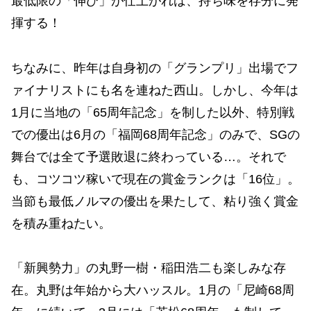
最低限の「伸び」が仕上がれば、持ち味を存分に発
揮する！
ちなみに、昨年は自身初の「グランプリ」出場でフ
ァイナリストにも名を連ねた西山。しかし、今年は
1月に当地の「65周年記念」を制した以外、特別戦
での優出は6月の「福岡68周年記念」のみで、SGの
舞台では全て予選敗退に終わっている…。それで
も、コツコツ稼いで現在の賞金ランクは「16位」。
当節も最低ノルマの優出を果たして、粘り強く賞金
を積み重ねたい。
「新興勢力」の丸野一樹・稲田浩二も楽しみな存
在。丸野は年始から大ハッスル。1月の「尼崎68周