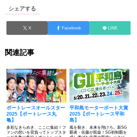
シェアする
X
Facebook
LINE
関連記事
注目レース情報
注目レース情報
ボートレースオールスター
平和島モーターボート大賞
2025【ボートレース丸
2025【ボートレース平和
亀】
島】
多彩なきらめき、ここに集結！フ
風を裂き、未来を翔けろ。新SG
ァンの想いを背負ってトップスタ
覇者・佐藤が凱旋！SG初制覇を