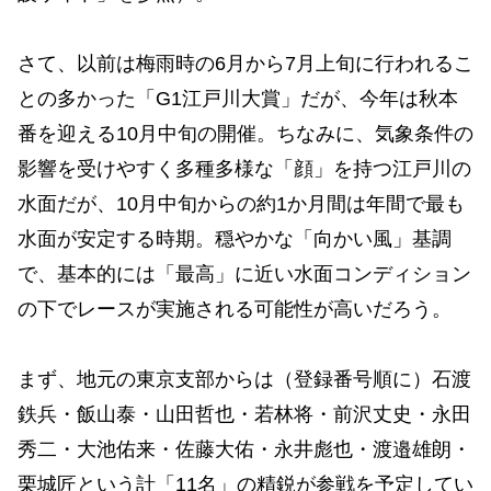
さて、以前は梅雨時の6月から7月上旬に行われるこ
との多かった「G1江戸川大賞」だが、今年は秋本
番を迎える10月中旬の開催。ちなみに、気象条件の
影響を受けやすく多種多様な「顔」を持つ江戸川の
水面だが、10月中旬からの約1か月間は年間で最も
水面が安定する時期。穏やかな「向かい風」基調
で、基本的には「最高」に近い水面コンディション
の下でレースが実施される可能性が高いだろう。
まず、地元の東京支部からは（登録番号順に）石渡
鉄兵・飯山泰・山田哲也・若林将・前沢丈史・永田
秀二・大池佑来・佐藤大佑・永井彪也・渡邉雄朗・
栗城匠という計「11名」の精鋭が参戦を予定してい