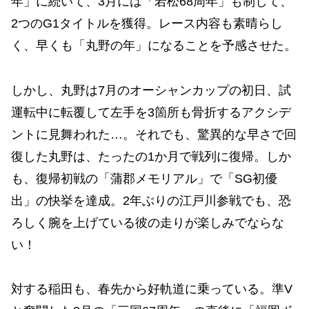
年」に続いて、3月には「若松68周年」も制して、
2つのG1タイトルを獲得。レース内容も素晴らし
く、早くも「丸野の年」になることを予感させた。
しかし、丸野は7月のオーシャンカップの初日、試
運転中に転覆して左手を3箇所も骨折するアクシデ
ントに見舞われた…。それでも、驚異的な早さで回
復した丸野は、たったの1か月で戦列に復帰。しか
も、復帰初戦の「蒲郡メモリアル」で「SG初優
出」の快挙を達成。2年ぶりの江戸川参戦でも、恐
ろしく腕を上げている彼の走りが楽しみでならな
い！
対する稲田も、春先から好軌道に乗っている。準V