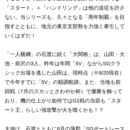
「スタート」＋「ハンドリング」は他の追従を許さ
ない。当シリーズも、久々となる「周年制覇」を目
指すとともに、地元の東京支部勢を力強く牽引して
いくはずだ！
「一人横綱」の石渡に続く「大関格」は、山田・大
池・前沢の3人。昨年は年間「5V」ながらSGクラ
シック出場を逃した山田は、現時点（※9/20現在）
で今年すでに「5V」の順調航跡。また、当地も前
回戦（7月のスカッとさわやか杯）で優勝を飾って
おり、機の仕上がり如何ではG1戦の当節も「スタ
ート王」らしい強攻撃が火を噴くかも！？
大池は、石渡とともに8月の蒲郡「SGボートレース