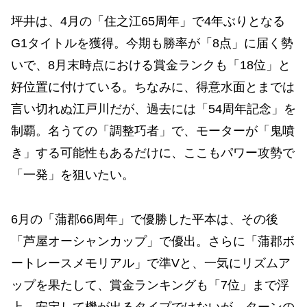
坪井は、4月の「住之江65周年」で4年ぶりとなる
G1タイトルを獲得。今期も勝率が「8点」に届く勢
いで、8月末時点における賞金ランクも「18位」と
好位置に付けている。ちなみに、得意水面とまでは
言い切れぬ江戸川だが、過去には「54周年記念」を
制覇。名うての「調整巧者」で、モーターが「鬼噴
き」する可能性もあるだけに、ここもパワー攻勢で
「一発」を狙いたい。
6月の「蒲郡66周年」で優勝した平本は、その後
「芦屋オーシャンカップ」で優出。さらに「蒲郡ボ
ートレースメモリアル」で準Vと、一気にリズムア
ップを果たして、賞金ランキングも「7位」まで浮
上。安定して機が出るタイプではないが、ターンの