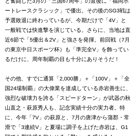
と奮闘した3月の「三国67周年」の直後に「福岡ボ
ートレースクラシック」で優出。その後のSG3戦は
予選敗退に終わっているが、今期だけで「4V」と
一般戦では快進撃を演じている。さらに、当地は直
近6節で「5優出＆2V」と強さを発揮。前回戦（7月
の東京中日スポーツ杯）も「準完全V」を飾ってい
るだけに、周年制覇の目も十分にありそうだ！
その他、すでに通算「2,000勝」＋「100V」＋「全
国24場制覇」の大偉業を達成している赤岩善生に、
強烈な破壊力を誇る「スピードターン」が武器の秋
山直之・萩原秀人も、記念実績十分の実力者。特
に、今年「7V」の萩原と、7月の唐津から蒲郡・常
滑で「3連続V」と夏場に調子を上げた赤岩は、G1