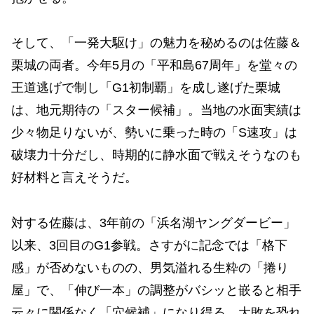
そして、「一発大駆け」の魅力を秘めるのは佐藤＆
栗城の両者。今年5月の「平和島67周年」を堂々の
王道逃げで制し「G1初制覇」を成し遂げた栗城
は、地元期待の「スター候補」。当地の水面実績は
少々物足りないが、勢いに乗った時の「S速攻」は
破壊力十分だし、時期的に静水面で戦えそうなのも
好材料と言えそうだ。
対する佐藤は、3年前の「浜名湖ヤングダービー」
以来、3回目のG1参戦。さすがに記念では「格下
感」が否めないものの、男気溢れる生粋の「捲り
屋」で、「伸び一本」の調整がバシッと嵌ると相手
云々に関係なく「穴候補」になり得る。大敗を恐れ