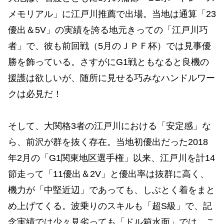
メモリアル」に江戸川推薦で出場。当地は通算「23
優出＆5V」の実績を誇る地元きっての「江戸川巧
者」で、彼も前回戦（5月のＪＰＦ杯）では見事優
勝を飾っている。さすがにG1戦ともなると良機の
援護は欲しいが、随所に見せる巧みなハンドルワー
クは必見だ！
そして、大関格3者の江戸川における「安定感」な
ら、前沢が群を抜く存在。当地初優出だった2018
年2月の「G1関東地区選手権」以来、江戸川を計14
節走って「11優出＆2V」と優出率は抜群に高く、
機力が「中堅近辺」であっても、しぶとく着をまと
め上げてくる。波乗りのスキルも「超S級」で、記
念実績では少々見劣っても「ドル箱水面」では、こ