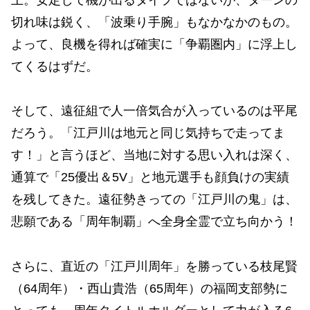
切れ味は鋭く、「波乗り手腕」もなかなかのもの。
よって、良機を得れば確実に「争覇圏内」に浮上し
てくるはずだ。
そして、遠征組で人一倍気合が入っているのは平尾
だろう。「江戸川は地元と同じ気持ちで走ってま
す！」と言うほど、当地に対する思い入れは深く、
通算で「25優出＆5V」と地元選手も顔負けの実績
を残してきた。遠征勢きっての「江戸川の鬼」は、
悲願である「周年制覇」へ全身全霊で立ち向かう！
さらに、直近の「江戸川周年」を勝っている枝尾賢
（64周年）・西山貴浩（65周年）の福岡支部勢に