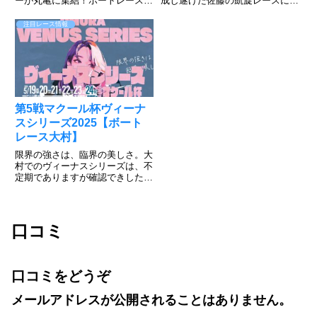
ーが丸亀に集結！ボートレース丸
成し遂げた佐藤の凱旋レースに注
亀で5月27日～6月1日まで「SG
目が集まるが、濱野谷、石渡、齊
第52回ボートレースオールスタ
藤のキャリア勢も負けてはいられ
注目レース情報
ー」が開催される。ファン投票で
ない。遠征勢も吉川、中島の両グ
選ばれた選手など52人が丸亀ナ
ランプリ覇者など強敵が集結。3
イターに集結。ファンの思い...
月若松ボートレースクラシック
で...
第5戦マクール杯ヴィーナ
スシリーズ2025【ボート
レース大村】
限界の強さは、臨界の美しさ。大
村でのヴィーナスシリーズは、不
定期でありますが確認できしたい
情報公開しています。大村恒例の
優勝者予想投票がありますので、
応援の気持ちを込めて投票しまし
ょう。投票すれば、50名様にク
口コミ
オカードと大村マイルが20ポイ...
口コミをどうぞ
メールアドレスが公開されることはありません。