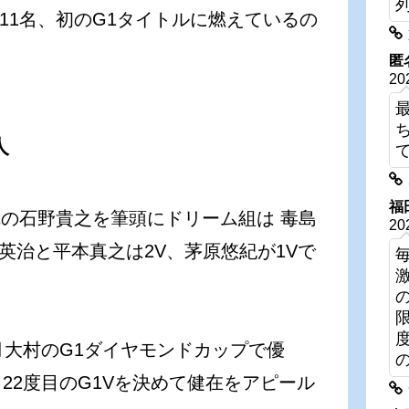
が11名、初のG1タイトルに燃えているの
。
匿
20
人
福
冠の石野貴之を筆頭にドリーム組は 毒島
20
井英治と平本真之は2V、茅原悠紀が1Vで
月大村のG1ダイヤモンドカップで優
22度目のG1Vを決めて健在をアピール