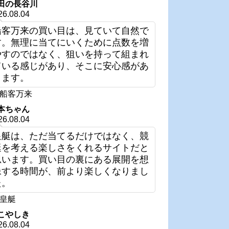
田の長谷川
26.08.04
船客万来の買い目は、見ていて自然で
す。無理に当てにいくために点数を増
やすのではなく、狙いを持って組まれ
ている感じがあり、そこに安心感があ
ります。
船客万来
本ちゃん
26.08.04
皇艇は、ただ当てるだけではなく、競
艇を考える楽しさをくれるサイトだと
思います。買い目の裏にある展開を想
像する時間が、前より楽しくなりまし
た。
皇艇
こやしき
26.08.04