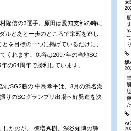
太
20
田村隆信の3選手。原田は愛知支部の時に
G銀メダルとあと一歩のところで栄冠を逃し
ことを目標の一つに掲げているだけに、
くれます。魚谷は2007年の当地SG
坂
9年の64周年で勝利しています。
20
含むSG2勝の 中島孝平は、3月の浜名湖
年振りのSGグランプリ出場へ好発進を決
ね
たしたのが、 徳増秀樹、深谷知博の静
20