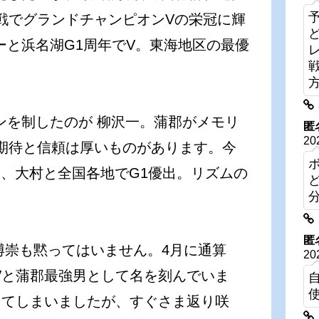
挑戦でグランドチャンピオンVの栄冠に輝
ーと浜名湖G1周年でV。東海地区の最優
ンを制したのが 柳沢一。蒲郡がメモリ
匿
20
期待と信頼は厚いものがあります。今
、大村と全国各地でG1優出。リズムの
匿
博崇も黙ってはいません。4月に通算
20
4Vと蒲郡最強男として名を刻んでいま
落してしまいましたが、すぐさま返り咲