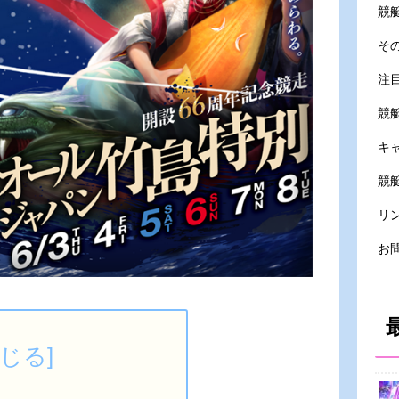
競
そ
注
競
キ
競艇
リ
お