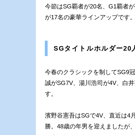
今節はSG覇者が20名、G1覇者
が17名の豪華ラインアップです
SGタイトルホルダー20
今春のクラシックを制してSG9
誠がSG7V、湯川浩司が4V、白
す。
濱野谷憲吾はSGで4V、直近は4
勝。48歳の年男を迎えましたが、