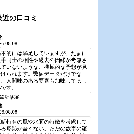
最近の口コミ
名
26.08.08
基本的には満足していますが、たまに
選手同士の相性や過去の因縁が考慮さ
れていないような、機械的な予想が見
受けられます。数値データだけでな
く、人間味のある要素も加味してほし
いです。
競艇修羅
名
26.08.08
競艇特有の風や水面の特徴を考慮して
いる形跡が全くない。ただの数字の羅